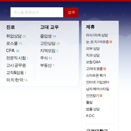
제휴
진로
고대 교우
라식 / 라섹 상담
취업상담
졸업생
26
34
눈·코·지 / 여유증
로스쿨
고민상담
15
24
피부 상담
CPA
지역모임
36
2
치과 상담
전문직 시험
주식
1
42
보험 Q & A
고시·공무원
부동산
7
고려대 원룸
교직&임용
1
스마트폰 특가
의·치·한·약
16
인터넷 가입센터
남자 헤어스타일
인연찾기
튤립
법률 상담
AOC