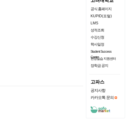
고려대학교
공식 홈페이지
KUPID(포털)
LMS
성적조회
수강신청
학사일정
Student Success
Center
현장실습 지원센터
장학금 공지
고파스
공지사항
카카오톡 문의