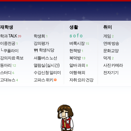
재학생
생활
취미
sofo
학과 TALK
학생회
게임
39
1
2
이중전공
강의평가
벼룩시장
연예·방송
1
15
학생식당
└ 쿠플라이
restaurant
헌책방
문화교양
1
강의자료·족보
셔틀버스 노선
복덕방
덕게
13
2
동아리
열람실 (실시간)
알바·과외
사진·카메라
12
8
스터디
수강신청 알리미
여행·해외
전자기기
6
고대뉴스
고파스 위키
자취·요리·건강
4