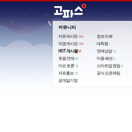
import_export
커뮤니티
자유게시판
정보·리뷰
240
익명게시판
대학원
790
1
HOT 게시물
연애상담
21
웃음·연재
미용·패션
87
6
이슈·토론
스타트업·창업
26
4
자유홍보
공식 오픈채팅
22
공개일기장