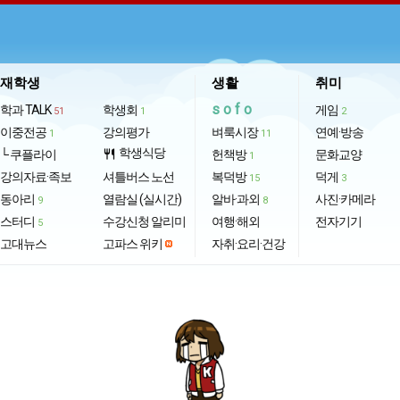
재학생
생활
취미
sofo
학과 TALK
학생회
게임
51
1
2
이중전공
강의평가
벼룩시장
연예·방송
1
11
학생식당
└ 쿠플라이
restaurant
헌책방
문화교양
1
강의자료·족보
셔틀버스 노선
복덕방
덕게
15
3
동아리
열람실 (실시간)
알바·과외
사진·카메라
9
8
스터디
수강신청 알리미
여행·해외
전자기기
5
고대뉴스
고파스 위키
자취·요리·건강