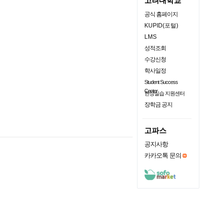
고려대학교
공식 홈페이지
KUPID(포털)
LMS
성적조회
수강신청
학사일정
Student Success
Center
현장실습 지원센터
장학금 공지
고파스
공지사항
카카오톡 문의