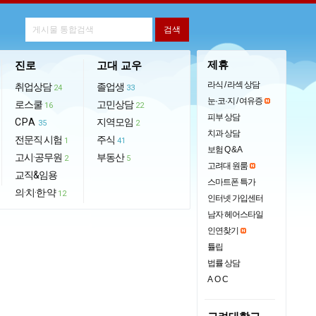
제휴
진로
고대 교우
라식 / 라섹 상담
취업상담
졸업생
24
33
눈·코·지 / 여유증
로스쿨
고민상담
16
22
피부 상담
CPA
지역모임
35
2
치과 상담
전문직 시험
주식
1
41
보험 Q & A
고시·공무원
부동산
2
5
고려대 원룸
교직&임용
스마트폰 특가
의·치·한·약
12
인터넷 가입센터
남자 헤어스타일
인연찾기
튤립
법률 상담
AOC