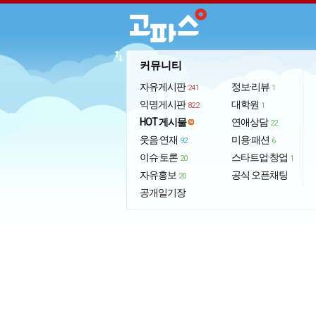
import_export
커뮤니티
자유게시판
정보·리뷰
241
1
익명게시판
대학원
822
1
HOT 게시물
연애상담
22
웃음·연재
미용·패션
92
6
이슈·토론
스타트업·창업
20
1
자유홍보
공식 오픈채팅
20
공개일기장