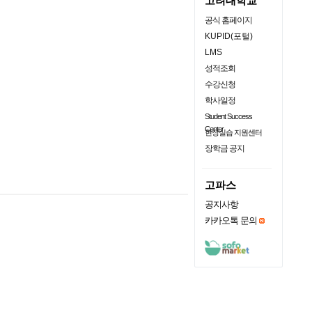
고려대학교
공식 홈페이지
KUPID(포털)
LMS
성적조회
수강신청
학사일정
Student Success
Center
현장실습 지원센터
장학금 공지
고파스
공지사항
카카오톡 문의