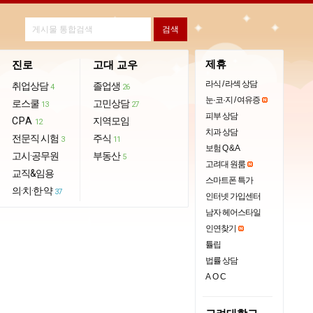
제휴
진로
고대 교우
라식 / 라섹 상담
취업상담
졸업생
4
26
눈·코·지 / 여유증
로스쿨
고민상담
13
27
피부 상담
CPA
지역모임
12
치과 상담
전문직 시험
주식
3
11
보험 Q & A
고시·공무원
부동산
5
고려대 원룸
교직&임용
스마트폰 특가
의·치·한·약
37
인터넷 가입센터
남자 헤어스타일
인연찾기
튤립
법률 상담
AOC