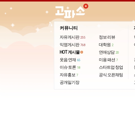
import_export
커뮤니티
자유게시판
정보·리뷰
255
익명게시판
대학원
768
2
HOT 게시물
연애상담
20
웃음·연재
미용·패션
65
7
이슈·토론
스타트업·창업
18
자유홍보
공식 오픈채팅
7
공개일기장