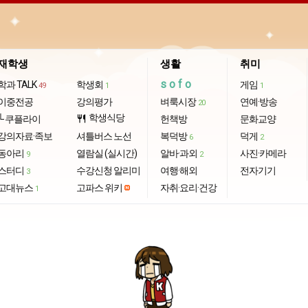
재학생
생활
취미
sofo
학과 TALK
학생회
게임
49
1
1
이중전공
강의평가
벼룩시장
연예·방송
20
학생식당
└ 쿠플라이
restaurant
헌책방
문화교양
강의자료·족보
셔틀버스 노선
복덕방
덕게
6
2
동아리
열람실 (실시간)
알바·과외
사진·카메라
9
2
스터디
수강신청 알리미
여행·해외
전자기기
3
고대뉴스
고파스 위키
자취·요리·건강
1