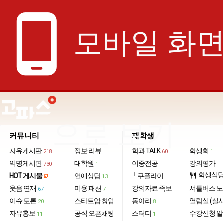
phone_android
모바일 화
으로 보기
커뮤니티
재학생
자유게시판
정보·리뷰
학과 TALK
학생회
218
60
1
익명게시판
대학원
이중전공
강의평가
730
1
학생식
HOT 게시물
연애상담
└ 쿠플라이
restaurant
13
웃음·연재
미용·패션
강의자료·족보
셔틀버스 
67
7
이슈·토론
스타트업·창업
동아리
열람실 (실
20
8
자유홍보
공식 오픈채팅
스터디
수강신청 
11
1