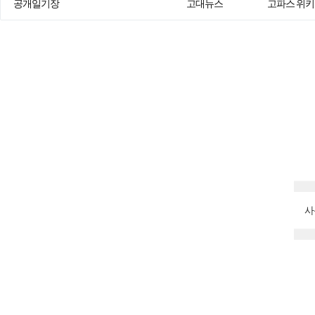
공개일기장
고대뉴스
고파스 위키
사