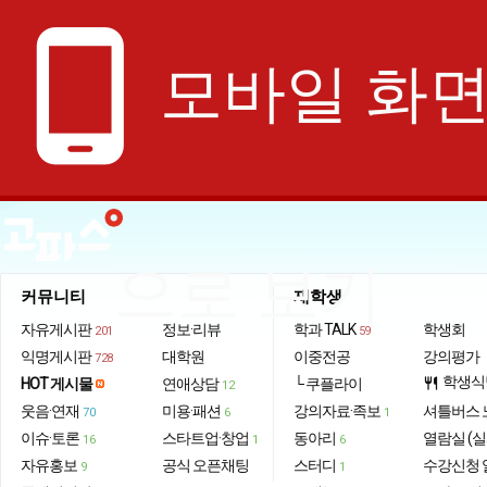
phone_android
모바일 화
으로 보기
커뮤니티
재학생
자유게시판
정보·리뷰
학과 TALK
학생회
201
59
익명게시판
대학원
이중전공
강의평가
728
학생식
HOT 게시물
연애상담
└ 쿠플라이
restaurant
12
웃음·연재
미용·패션
강의자료·족보
셔틀버스 
70
6
1
이슈·토론
스타트업·창업
동아리
열람실 (실
16
1
6
자유홍보
공식 오픈채팅
스터디
수강신청 
9
1