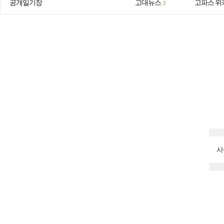
공개일기장
고대뉴스
고파스 위
3
사