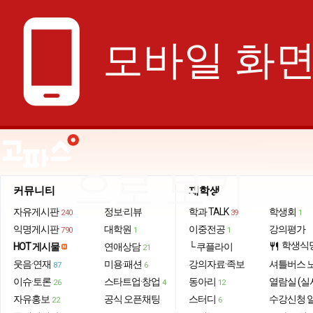
phone_android
모바일 화
으로 보기
커뮤니티
재학생
자유게시판
정보·리뷰
학과 TALK
학생회
240
39
1
익명게시판
대학원
이중전공
강의평가
790
1
1
학생식
HOT 게시물
연애상담
└ 쿠플라이
restaurant
21
웃음·연재
미용·패션
강의자료·족보
셔틀버스 
87
6
이슈·토론
스타트업·창업
동아리
열람실 (실
26
4
12
자유홍보
공식 오픈채팅
스터디
수강신청 
22
6