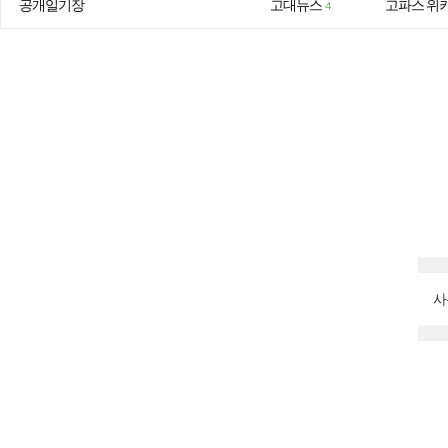
공개일기장
고대뉴스
고파스 위
4
사