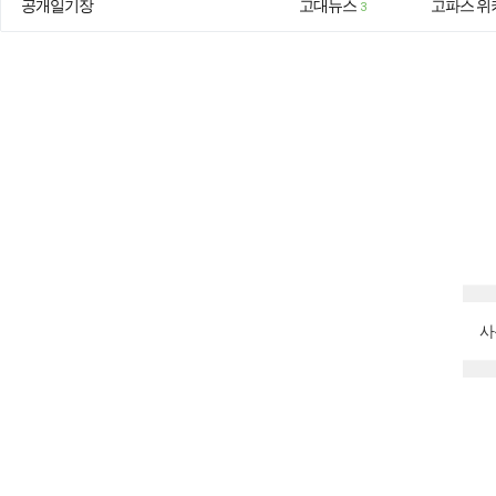
공개일기장
고대뉴스
고파스 위
3
사