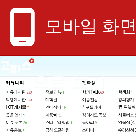
phone_android
모바일 화
으로 보기
커뮤니티
재학생
자유게시판
정보·리뷰
학과 TALK
학생회
233
1
60
1
익명게시판
대학원
이중전공
강의평가
800
1
학생식
HOT 게시물
연애상담
└ 쿠플라이
restaurant
19
웃음·연재
미용·패션
강의자료·족보
셔틀버스 
91
5
1
이슈·토론
스타트업·창업
동아리
열람실 (실
20
1
9
자유홍보
공식 오픈채팅
스터디
수강신청 
13
4