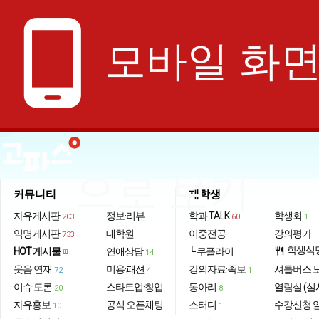
phone_android
모바일 화
으로 보기
커뮤니티
재학생
자유게시판
정보·리뷰
학과 TALK
학생회
203
60
1
익명게시판
대학원
이중전공
강의평가
733
학생식
HOT 게시물
연애상담
└ 쿠플라이
restaurant
14
웃음·연재
미용·패션
강의자료·족보
셔틀버스 
72
4
1
이슈·토론
스타트업·창업
동아리
열람실 (실
20
8
자유홍보
공식 오픈채팅
스터디
수강신청 
10
1