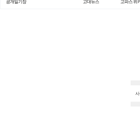
공개일기장
고대뉴스
고파스 위
사