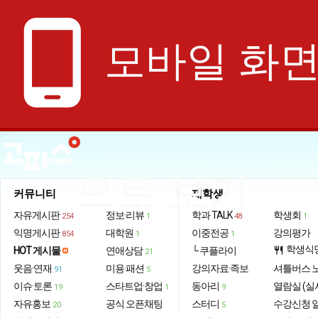
phone_android
모바일 화
으로 보기
커뮤니티
재학생
자유게시판
정보·리뷰
학과 TALK
학생회
254
1
48
1
익명게시판
대학원
이중전공
강의평가
854
1
1
학생식
HOT 게시물
연애상담
└ 쿠플라이
restaurant
21
웃음·연재
미용·패션
강의자료·족보
셔틀버스 
91
5
이슈·토론
스타트업·창업
동아리
열람실 (실
19
1
9
자유홍보
공식 오픈채팅
스터디
수강신청 
20
5