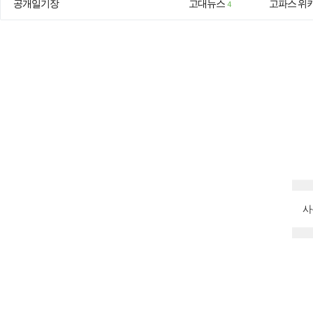
공개일기장
고대뉴스
고파스 위
4
사