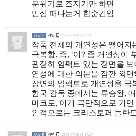
분위기로 조지기만 하면
민심 떠나는거 한순간임
:

댓글
7
익명
2026-07-09 03:37:47
작품 전체의 개연성은 떨어지는
극복함. 즉, ‘어? 좀 개연성이
굉장히 임팩트 있는 장면을 
연성에 대한 의문을 잠깐 외면
장면의 임팩트로 개연성을 극
한국 감독 중에서는 류승완, 
마코토, 이게 극단적으로 가면
인적으로는 크리스토퍼 놀란

댓글
8
익명
2026-07-09 05:17:15