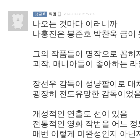

댓글
6
익명
2026-07-08 21:53:39
나오는 것마다 이러니까
나홍진은 봉준호 박찬욱 급이
그의 작품들이 명작으로 꼽히
괴작, 매니아들이 좋아하는 
장선우 감독이 성냥팔이로 대
굉장히 전도유망한 감독이었
개성적인 연출도 선이 있음
전통적인 영화 작법을 어느 
매번 이렇게 미완성인지 아닌