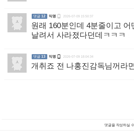

댓글
12
익명
2026-07-09 15:50:37
원래 160분인데 4분줄이고 
날려서 사라졌다던데ㅋㅋㅋ
:

댓글
13
익명
2026-07-09 18:04:34
개취죠 전 나홍진감독님꺼라면
댓글을 작성하실 수