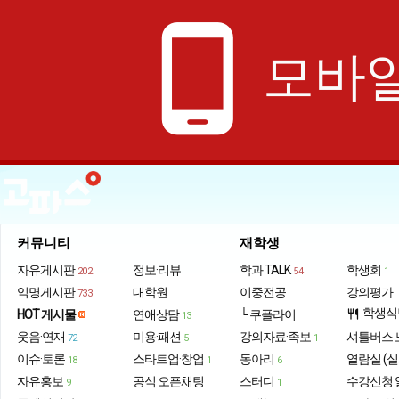
phone_android
모바일
커뮤니티
재학생
자유게시판
정보·리뷰
학과 TALK
학생회
202
54
1
익명게시판
대학원
이중전공
강의평가
733
학생식
HOT 게시물
연애상담
└ 쿠플라이
restaurant
13
웃음·연재
미용·패션
강의자료·족보
셔틀버스 
72
5
1
이슈·토론
스타트업·창업
동아리
열람실 (실
18
1
6
자유홍보
공식 오픈채팅
스터디
수강신청 
9
1