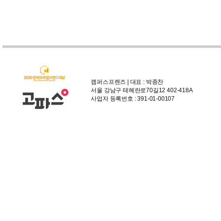
캠퍼스프렌즈 | 대표 : 박종찬
서울 강남구 테헤란로70길12 402-418A
사업자 등록번호 : 391-01-00107