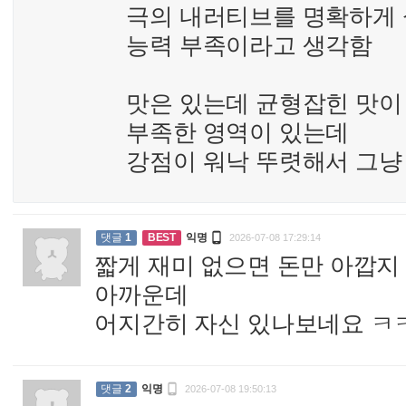
극의 내러티브를 명확하게
능력 부족이라고 생각함
맛은 있는데 균형잡힌 맛이
부족한 영역이 있는데
강점이 워낙 뚜렷해서 그냥

댓글
1
BEST
익명
2026-07-08 17:29:14
짧게 재미 없으면 돈만 아깝지
아까운데
어지간히 자신 있나보네요 ㅋ

댓글
2
익명
2026-07-08 19:50:13