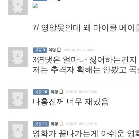
7/ 영알못인데 왜 마이클 베이

댓글
9
익명
2026-07-09 07:50:40
3연댓은 얼마나 싫어하는건지
저는 추격자 확해는 안봤고 

댓글
10
익명
2026-07-09 08:37:36
나홍진꺼 너무 재밌음
:

댓글
11
익명
2026-07-09 12:06:16
영화가 끝나가는게 아쉬운 영화