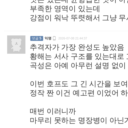
부족한 영역이 있는데
강점이 워낙 뚜렷해서 그냥 

댓글
5
익명
2026-07-08 21:44:37
추격자가 가장 완성도 높았음
황해는 서사 구조를 있는대로
곡성은 아예 아무런 설명 없이
이번 호프도 그 긴 시간을 보
정작 짠 이건 예고편 이었어 
매번 이러니까
마무리 못하는 명장병이 아닌