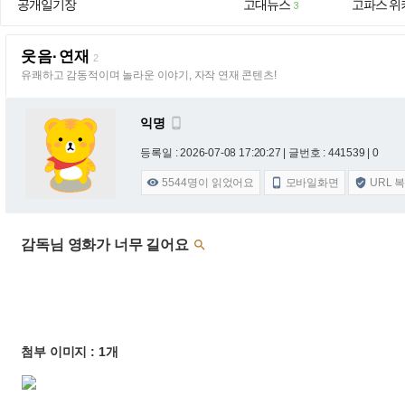
공개일기장
고대뉴스
고파스 위
3
웃음·연재
2
유쾌하고 감동적이며 놀라운 이야기, 자작 연재 콘텐츠!
익명

등록일 : 2026-07-08 17:20:27
| 글번호 : 441539 | 0
5544
명이 읽었어요
모바일화면
URL 



감독님 영화가 너무 길어요

첨부 이미지 : 1개