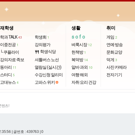
재학생
생활
취미
sofo
학과 TALK
학생회
게임
43
1
2
이중전공
강의평가
벼룩시장
연예·방송
1
12
학생식당
└ 쿠플라이
restaurant
헌책방
문화교양
1
강의자료·족보
셔틀버스 노선
복덕방
덕게
14
3
동아리
열람실 (실시간)
알바·과외
사진·카메라
11
10
스터디
수강신청 알리미
여행·해외
전자기기
5
고대뉴스
고파스 위키
자취·요리·건강
4
콘텐츠!
2:35:56
| 글번호 : 439763 | 0