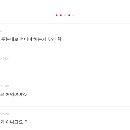
29
 주는데로 먹어야 하는게 맞긴 함
:
:42:04
:50:49
대로 해먹여야죠
:
:25:20
거 아니고요..?
: