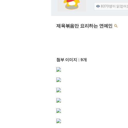
8370
명이 읽었어

제육볶음만 요리하는 연예인

첨부 이미지 : 9개