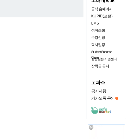
고려대학교
공식 홈페이지
KUPID(포털)
LMS
성적조회
수강신청
학사일정
Student Success
Center
현장실습 지원센터
장학금 공지
고파스
공지사항
카카오톡 문의