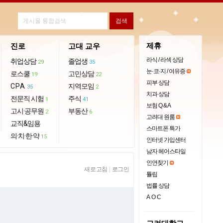
제휴
진로
고대 교우
라식 / 라섹 상담
취업상담
졸업생
29
35
눈·코·지 / 여유증
로스쿨
고민상담
19
22
피부 상담
CPA
지역모임
35
2
치과 상담
전문직 시험
주식
1
41
보험 Q & A
고시·공무원
부동산
2
6
고려대 원룸
교직&임용
스마트폰 특가
의·치·한·약
15
인터넷 가입센터
남자 헤어스타일
인연찾기
새로고침
|
로그인
튤립
법률 상담
AOC