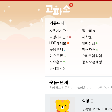
import_export
커뮤니티
자유게시판
정보·리뷰
251
1
익명게시판
대학원
850
1
HOT 게시물
연애상담
14
웃음·연재
미용·패션
91
5
이슈·토론
스타트업·창업
23
3
자유홍보
공식 오픈채팅
25
공개일기장
웃음·연재
2
유쾌하고 감동적이며 놀라운 이야기, 자작 연재 
익명

등록일 : 2026-06-03 2