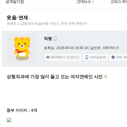
공개일기장
고대뉴스
고파스 위
4
웃음·연재
2
유쾌하고 감동적이며 놀라운 이야기, 자작 연재 콘텐츠!
익명

등록일 : 2026-06-03 20:30:16
| 글번호 : 439760 | 0
9639
명이 읽었어요
모바일화면
URL 



성형외과에 가장 많이 들고 오는 여자연예인 사진

첨부 이미지 : 4개