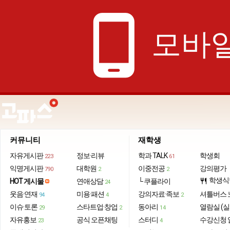
phone_android
모바일
커뮤니티
재학생
자유게시판
정보·리뷰
학과 TALK
학생회
223
61
익명게시판
대학원
이중전공
강의평가
790
2
2
학생식
HOT 게시물
연애상담
└ 쿠플라이
restaurant
24
웃음·연재
미용·패션
강의자료·족보
셔틀버스 
94
4
2
이슈·토론
스타트업·창업
동아리
열람실 (실
29
2
14
자유홍보
공식 오픈채팅
스터디
수강신청 
23
4