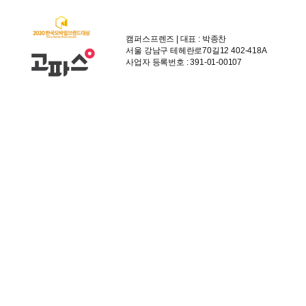
캠퍼스프렌즈 | 대표 : 박종찬
서울 강남구 테헤란로70길12 402-418A
사업자 등록번호 : 391-01-00107