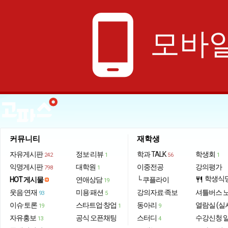
phone_android
모바일
커뮤니티
재학생
자유게시판
정보·리뷰
학과 TALK
학생회
242
1
56
1
익명게시판
대학원
이중전공
강의평가
798
1
학생식
HOT 게시물
연애상담
└ 쿠플라이
restaurant
19
웃음·연재
미용·패션
강의자료·족보
셔틀버스 
93
5
이슈·토론
스타트업·창업
동아리
열람실 (실
19
1
9
자유홍보
공식 오픈채팅
스터디
수강신청 
13
4