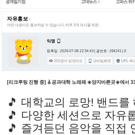
공개일기장
고대뉴스
고파스 위
3
자유홍보
F
어떤 내용이든 홍보하실 수 있습니다. 하루 3개 게시물 제한.
익명

등록일 : 2026-07-08 22:54:43
| 글번호 : 264241 | 0
201
명이 읽었어요
모바일화면
URL 복



[리크루팅 진행 중] 🎸공과대학 노래패 ☀️양지바른곳☀️에서 3
🎵 대학교의 로망! 밴드를
🎵 다양한 세션으로 자유
🎵 즐겨듣던 음악을 직접