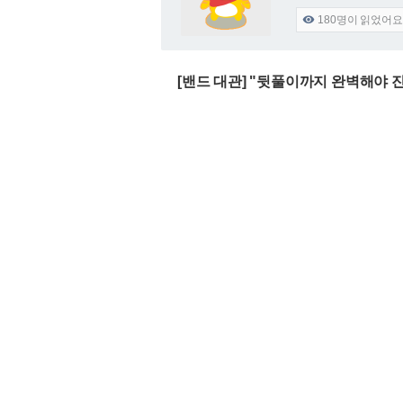
180
명이 읽었어요

[밴드 대관] "뒷풀이까지 완벽해야 