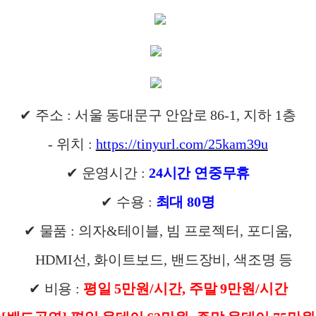
✔
주소
:
서울 동대문구 안암로
86-1,
지하
1
층
-
위치
:
https://tinyurl.com/25kam39u
✔
운영시간
:
24
시간 연중무휴
✔
수용
:
최대
80
명
✔
물품
:
의자
&
테이블
,
빔 프로젝터
,
포디움
,
HDMI
선
,
화이트보드
,
밴드장비
,
색조명 등
✔
비용
:
평일
5
만원
/
시간
,
주말
9
만원
/
시간