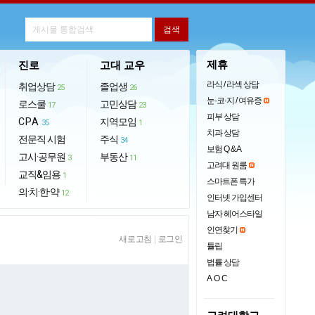
제휴
진로
고대 교우
라식 / 라섹 상담
취업상담
졸업생
25
26
눈·코·지 / 여유증
로스쿨
고민상담
17
23
피부 상담
CPA
지역모임
35
1
치과 상담
전문직 시험
주식
34
보험 Q & A
고시·공무원
부동산
3
11
고려대 원룸
교직&임용
1
스마트폰 특가
의·치·한·약
12
인터넷 가입센터
남자 헤어스타일
인연찾기
새로고침
|
로그인
튤립
법률 상담
AOC