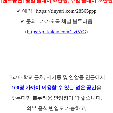
[
밴드공연
]
평일 올데이
63
만원
,
주말 올데이
75
만원
✔
예약
:
https://tinyurl.com/28565ppp
✔
문의
:
카카오톡 채널 블루라움
(
https://pf.kakao.com/_vtVrG
)
고려대학교 근처
,
제기동 및 안암동 인근에서
100
명 가까이 이용할 수 있는 넓은 공간
을
찾는다면
블루라움 안암점
이 딱 좋습니다
.
외부 음식 반입도 가능하고
,