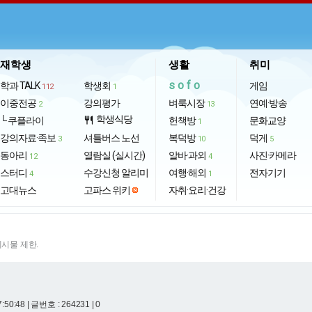
재학생
생활
취미
sofo
학과 TALK
학생회
게임
112
1
이중전공
강의평가
벼룩시장
연예·방송
2
13
학생식당
└ 쿠플라이
restaurant
헌책방
문화교양
1
강의자료·족보
셔틀버스 노선
복덕방
덕게
3
10
5
동아리
열람실 (실시간)
알바·과외
사진·카메라
12
4
스터디
수강신청 알리미
여행·해외
전자기기
4
1
고대뉴스
고파스 위키
자취·요리·건강
게시물 제한.
7:50:48
| 글번호 : 264231 | 0