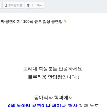
모바일화면
URL 복사


진짜 공연이지" 100석 규모 감성 공연장

고려대 학생분들
,
안녕하세요
!
블루라움 안암점
입니다
:)
동아리와 학과에서
6
월 동아리 공연이나 세미나
,
행사
계획 등도