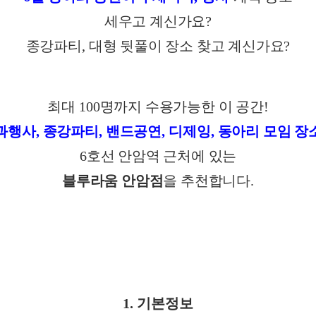
세우고 계신가요
?
종강파티
,
대형 뒷풀이 장소 찾고 계신가요
?
최대
100
명까지 수용가능한 이 공간
!
과행사
,
종강파티
,
밴드공연
,
디제잉
,
동아리 모임 장
6
호선 안암역 근처에 있는
블루라움 안암점
을 추천합니다
.
1.
기본정보