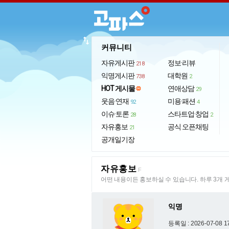
import_export
커뮤니티
자유게시판
정보·리뷰
218
익명게시판
대학원
738
2
HOT 게시물
연애상담
29
웃음·연재
미용·패션
92
4
이슈·토론
스타트업·창업
28
2
자유홍보
공식 오픈채팅
21
공개일기장
자유홍보
F
어떤 내용이든 홍보하실 수 있습니다. 하루 3개 
익명
등록일 : 2026-07-08 1