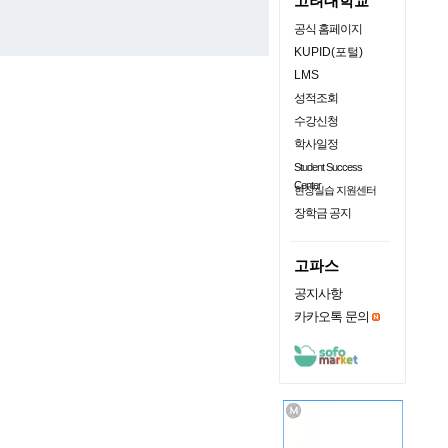
고려대학교
공식 홈페이지
KUPID(포털)
LMS
성적조회
수강신청
학사일정
Student Success
Center
현장실습 지원센터
장학금 공지
고파스
공지사항
카카오톡 문의