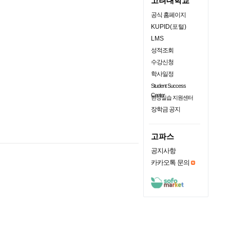
고려대학교
공식 홈페이지
KUPID(포털)
LMS
성적조회
수강신청
학사일정
Student Success
Center
현장실습 지원센터
장학금 공지
고파스
공지사항
카카오톡 문의