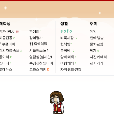
재학생
생활
취미
sofo
학과 TALK
학생회
게임
118
1
이중전공
강의평가
벼룩시장
연예·방송
2
12
학생식당
└ 쿠플라이
restaurant
헌책방
문화교양
1
강의자료·족보
셔틀버스 노선
복덕방
덕게
3
10
5
동아리
열람실 (실시간)
알바·과외
사진·카메라
11
5
스터디
수강신청 알리미
여행·해외
전자기기
4
1
고대뉴스
고파스 위키
자취·요리·건강