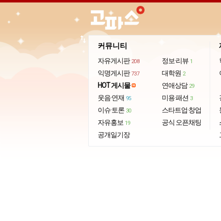
import_export
커뮤니티
자유게시판
정보·리뷰
208
1
익명게시판
대학원
737
2
HOT 게시물
연애상담
29
웃음·연재
미용·패션
95
3
이슈·토론
스타트업·창업
30
자유홍보
공식 오픈채팅
19
공개일기장