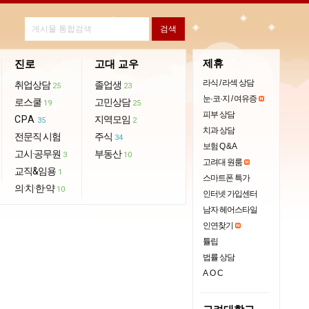
제휴
진로
고대 교우
라식 / 라섹 상담
취업상담
졸업생
25
23
눈·코·지 / 여유증
로스쿨
고민상담
19
25
피부 상담
CPA
지역모임
35
2
치과 상담
전문직 시험
주식
34
보험 Q & A
고시·공무원
부동산
3
10
고려대 원룸
교직&임용
1
스마트폰 특가
의·치·한·약
10
인터넷 가입센터
남자 헤어스타일
인연찾기
튤립
법률 상담
AOC