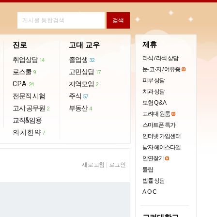
제휴
진로
고대 교우
라식 / 라섹 상담
취업상담
졸업생
14
32
눈·코·지 / 여유증
로스쿨
고민상담
9
17
피부 상담
CPA
지역모임
24
2
치과 상담
전문직 시험
주식
57
보험 Q & A
고시·공무원
부동산
2
4
고려대 원룸
교직&임용
스마트폰 특가
의·치·한·약
7
인터넷 가입센터
남자 헤어스타일
인연찾기
새로고침
|
로그인
튤립
법률 상담
AOC