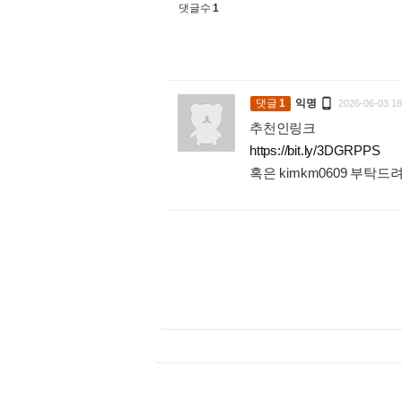
댓글수
1

댓글
1
익명
2026-06-03 18
추천인링크
https://bit.ly/3DGRPPS
혹은 kimkm0609 부탁드