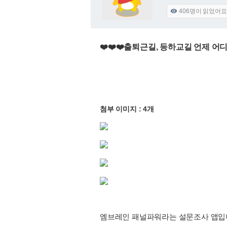
406
명이 읽었어요

❤️❤️❤️출퇴근길, 등하교길 언제 어
첨부 이미지 : 4개
엠브레인 패널파워라는 설문조사 앱입