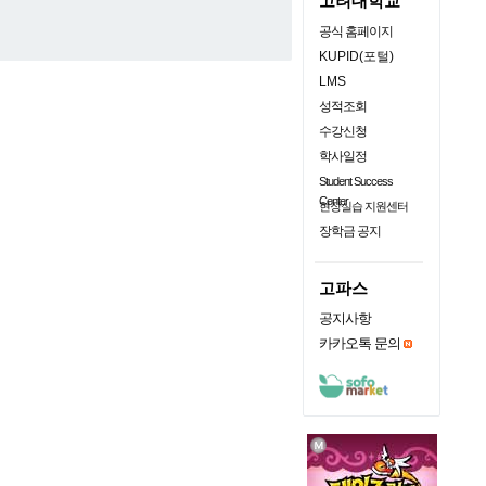
고려대학교
공식 홈페이지
KUPID(포털)
LMS
성적조회
수강신청
학사일정
Student Success
Center
현장실습 지원센터
장학금 공지
고파스
공지사항
카카오톡 문의