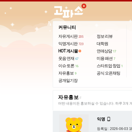
import_export
커뮤니티
자유게시판
정보·리뷰
205
익명게시판
대학원
723
HOT 게시물
연애상담
17
웃음·연재
미용·패션
67
7
이슈·토론
스타트업·창업
16
1
자유홍보
공식 오픈채팅
9
공개일기장
자유홍보
F
어떤 내용이든 홍보하실 수 있습니다. 하루 3개 
익명

등록일 : 2026-06-03 1