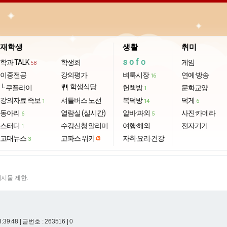
재학생
생활
취미
sofo
학과 TALK
학생회
게임
58
이중전공
강의평가
벼룩시장
연예·방송
16
학생식당
└ 쿠플라이
restaurant
헌책방
문화교양
1
강의자료·족보
셔틀버스 노선
복덕방
덕게
1
14
6
동아리
열람실 (실시간)
알바·과외
사진·카메라
6
5
스터디
수강신청 알리미
여행·해외
전자기기
1
고대뉴스
고파스 위키
자취·요리·건강
3
게시물 제한.
8:39:48
| 글번호 : 263516 | 0