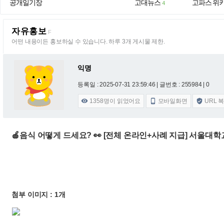
공개일기장
고대뉴스
고파스 위
4
자유홍보
F
어떤 내용이든 홍보하실 수 있습니다. 하루 3개 게시물 제한.
익명
등록일 : 2025-07-31 23:59:46
| 글번호 : 255984 | 0
1358
명이 읽었어요
모바일화면
URL 



🍎음식 어떻게 드세요? 👀 [전체 온라인+사례 지급] 서울
첨부 이미지 : 1개