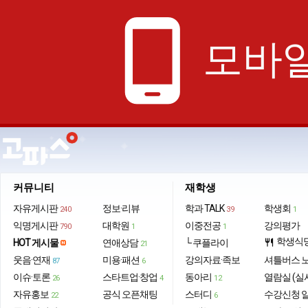
phone_android
모바일
커뮤니티
재학생
자유게시판
정보·리뷰
학과 TALK
학생회
240
39
1
익명게시판
대학원
이중전공
강의평가
790
1
1
학생식
HOT 게시물
연애상담
└ 쿠플라이
restaurant
21
웃음·연재
미용·패션
강의자료·족보
셔틀버스 
87
6
이슈·토론
스타트업·창업
동아리
열람실 (실
26
4
12
자유홍보
공식 오픈채팅
스터디
수강신청 
22
6