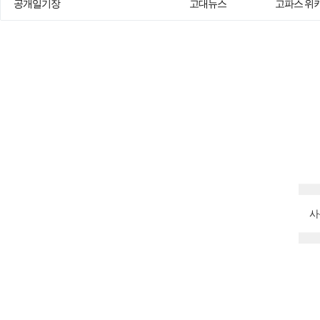
공개일기장
고대뉴스
고파스 위
사