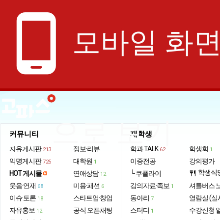
phone_android
모바일 화
으로 보기
커뮤니티
재학생
자유게시판
정보·리뷰
학과 TALK
학생회
213
62
1
익명게시판
대학원
이중전공
강의평가
725
1
학생식
HOT 게시물
연애상담
└ 쿠플라이
restaurant
12
웃음·연재
미용·패션
강의자료·족보
셔틀버스 
68
6
1
이슈·토론
스타트업·창업
동아리
열람실 (실
18
7
자유홍보
공식 오픈채팅
스터디
수강신청 
12
1