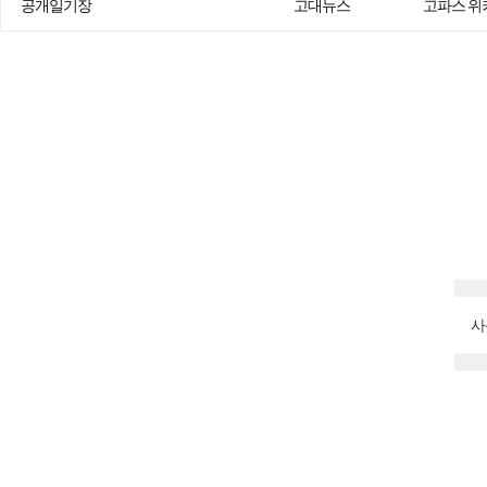
공개일기장
고대뉴스
고파스 위
사