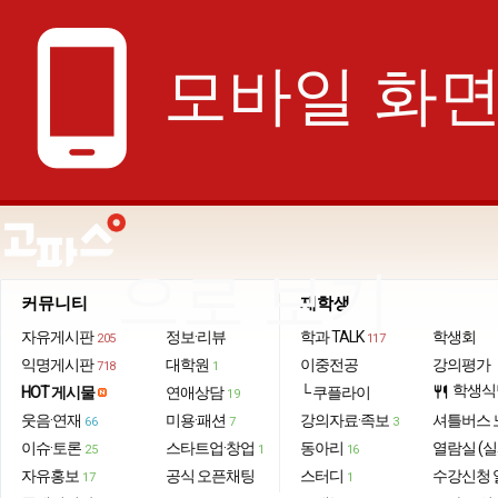
phone_android
모바일 화
으로 보기
커뮤니티
재학생
자유게시판
정보·리뷰
학과 TALK
학생회
205
117
익명게시판
대학원
이중전공
강의평가
718
1
학생식
HOT 게시물
연애상담
└ 쿠플라이
restaurant
19
웃음·연재
미용·패션
강의자료·족보
셔틀버스 
66
7
3
이슈·토론
스타트업·창업
동아리
열람실 (실
25
1
16
자유홍보
공식 오픈채팅
스터디
수강신청 
17
1