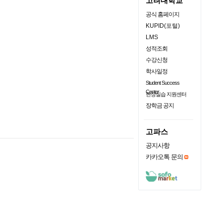
고려대학교
공식 홈페이지
KUPID(포털)
LMS
성적조회
수강신청
학사일정
Student Success
Center
현장실습 지원센터
장학금 공지
고파스
공지사항
카카오톡 문의