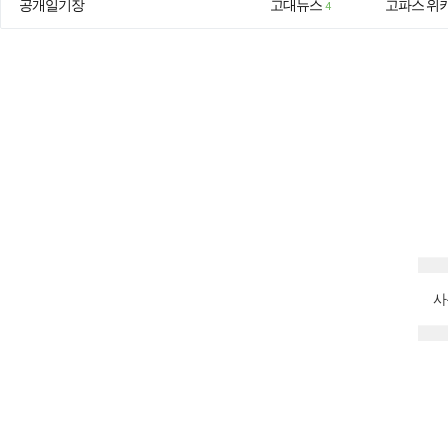
공개일기장
고대뉴스
고파스 위
4
사