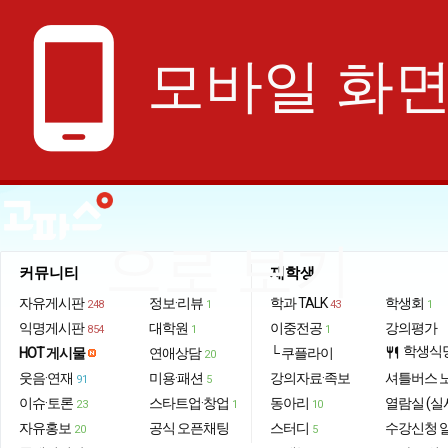
phone_android
모바일 화
으로 보기
커뮤니티
재학생
자유게시판
정보·리뷰
학과 TALK
학생회
248
1
43
1
익명게시판
대학원
이중전공
강의평가
854
1
1
학생식
HOT 게시물
연애상담
└ 쿠플라이
restaurant
20
웃음·연재
미용·패션
강의자료·족보
셔틀버스 
91
5
이슈·토론
스타트업·창업
동아리
열람실 (실
23
1
10
자유홍보
공식 오픈채팅
스터디
수강신청 
20
5