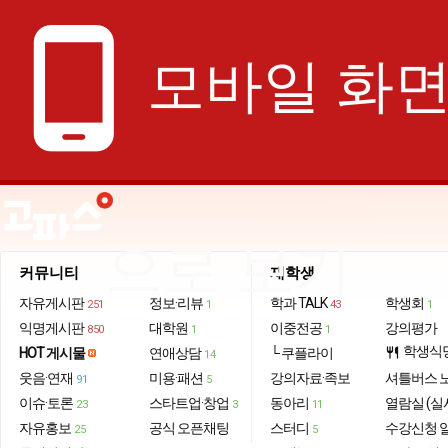
phone_android
모바일 화
으로 보기
커뮤니티
재학생
자유게시판
정보·리뷰
학과 TALK
학생회
251
1
43
1
익명게시판
대학원
이중전공
강의평가
850
1
1
학생식
HOT 게시물
연애상담
└ 쿠플라이
restaurant
14
웃음·연재
미용·패션
강의자료·족보
셔틀버스 
91
5
이슈·토론
스타트업·창업
동아리
열람실 (실
23
3
11
자유홍보
공식 오픈채팅
스터디
수강신청 
25
5