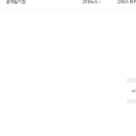
공개일기장
고대뉴스
고파스 위
4
사