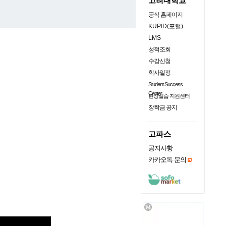
고려대학교
공식 홈페이지
KUPID(포털)
LMS
성적조회
수강신청
학사일정
Student Success
Center
현장실습 지원센터
장학금 공지
고파스
공지사항
카카오톡 문의