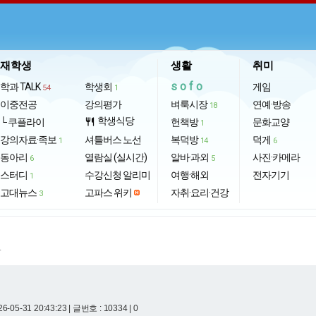
재학생
생활
취미
sofo
학과 TALK
학생회
게임
54
1
이중전공
강의평가
벼룩시장
연예·방송
18
학생식당
└ 쿠플라이
restaurant
헌책방
문화교양
1
강의자료·족보
셔틀버스 노선
복덕방
덕게
1
14
6
동아리
열람실 (실시간)
알바·과외
사진·카메라
6
5
스터디
수강신청 알리미
여행·해외
전자기기
1
고대뉴스
고파스 위키
자취·요리·건강
3
.
6-05-31 20:43:23
| 글번호 : 10334 | 0