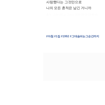
사랑했다는 그것만으로
나의 모든 흔적은 남긴 거니까
출처 : 고려대학교 고파스 2026-08-08 19:46:48:
#아침
#1집
#1992
#그대숨쉬는그순간까지