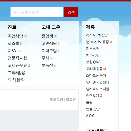
제휴
진로
고대 교우
라식 / 라섹 상담
취업상담
졸업생
12
31
눈·코·지 / 여유증
로스쿨
고민상담
8
21
피부 상담
CPA
지역모임
22
1
치과 상담
전문직 시험
주식
55
보험 Q & A
고시·공무원
부동산
2
6
고려대 원룸
교직&임용
스마트폰 특가
의·치·한·약
9
인터넷 가입센터
남자 헤어스타일
인연찾기
새로고침
|
로그인
튤립
법률 상담
AOC