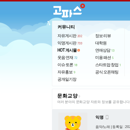
import_export
커뮤니티
자유게시판
정보·리뷰
202
익명게시판
대학원
733
HOT 게시물
연애상담
13
웃음·연재
미용·패션
72
5
이슈·토론
스타트업·창업
18
1
자유홍보
공식 오픈채팅
9
공개일기장
문화교양
9
여러 분야의 문화교양 자료와 정보를 공유합니다
익명

음악/노래 |
등록일 : 202