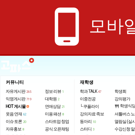
phone_android
모바일
커뮤니티
재학생
자유게시판
정보·리뷰
학과 TALK
학생회
265
1
47
익명게시판
대학원
이중전공
강의평가
719
2
학생식
HOT 게시물
연애상담
└ 쿠플라이
restaurant
21
웃음·연재
미용·패션
강의자료·족보
셔틀버스 
62
8
이슈·토론
스타트업·창업
동아리
열람실 (실
20
10
자유홍보
공식 오픈채팅
스터디
수강신청 
8
3