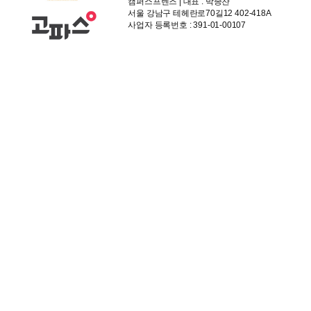
캠퍼스프렌즈 | 대표 : 박종찬
서울 강남구 테헤란로70길12 402-418A
사업자 등록번호 : 391-01-00107