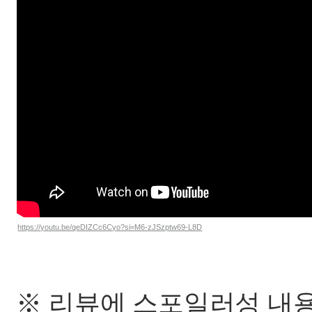
https://youtu.be/qeDIZCc6Cyo?si=M6-zJSzptw69-L8D
※ 리뷰에 스포일러성 내용