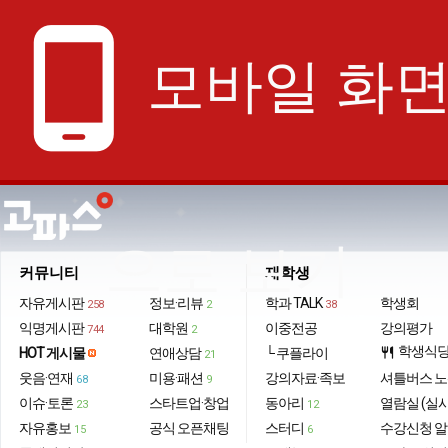
phone_android
모바일 화
으로 보기
커뮤니티
재학생
자유게시판
정보·리뷰
학과 TALK
학생회
258
2
38
익명게시판
대학원
이중전공
강의평가
744
2
학생식
HOT 게시물
연애상담
└ 쿠플라이
restaurant
21
웃음·연재
미용·패션
강의자료·족보
셔틀버스 
68
9
이슈·토론
스타트업·창업
동아리
열람실 (실
23
12
자유홍보
공식 오픈채팅
스터디
수강신청 
15
6