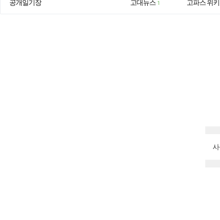
공개일기장
고대뉴스
고파스 위키
1
사