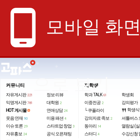
phone_android
모바일 화
으로 보기
커뮤니티
재학생
자유게시판
정보·리뷰
학과 TALK
학생회
221
61
익명게시판
대학원
이중전공
강의평가
781
2
2
학생식
HOT 게시물
연애상담
└ 쿠플라이
restaurant
24
웃음·연재
미용·패션
강의자료·족보
셔틀버스 
90
4
2
이슈·토론
스타트업·창업
동아리
열람실 (실
29
3
14
자유홍보
공식 오픈채팅
스터디
수강신청 
24
4