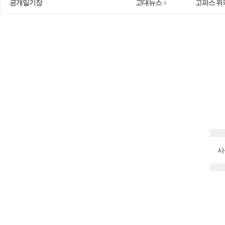
공개일기장
고대뉴스
고파스 위
4
사