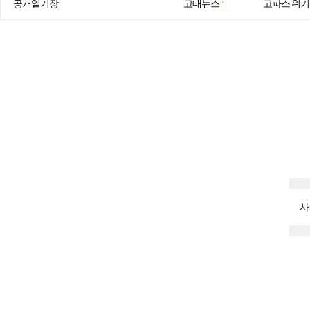
공개일기장
고대뉴스
고파스 위키
1
사