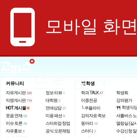
phone_android
모바일 화
으로 보기
커뮤니티
재학생
자유게시판
정보·리뷰
학과 TALK
학생회
265
1
47
익명게시판
대학원
이중전공
강의평가
719
2
학생식
HOT 게시물
연애상담
└ 쿠플라이
restaurant
21
웃음·연재
미용·패션
강의자료·족보
셔틀버스 
62
8
이슈·토론
스타트업·창업
동아리
열람실 (실
20
10
자유홍보
공식 오픈채팅
스터디
수강신청 
8
3