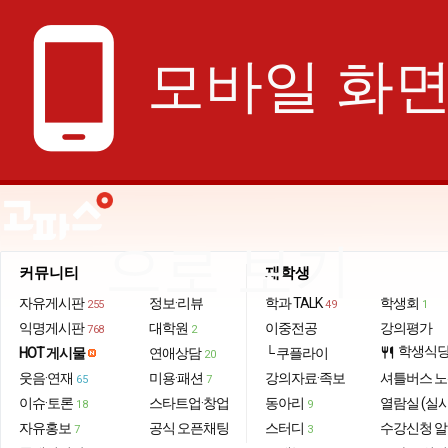
phone_android
모바일 화
으로 보기
커뮤니티
재학생
자유게시판
정보·리뷰
학과 TALK
학생회
255
49
1
익명게시판
대학원
이중전공
강의평가
768
2
학생식
HOT 게시물
연애상담
└ 쿠플라이
restaurant
20
웃음·연재
미용·패션
강의자료·족보
셔틀버스 
65
7
이슈·토론
스타트업·창업
동아리
열람실 (실
18
9
자유홍보
공식 오픈채팅
스터디
수강신청 
7
3