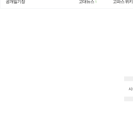
공개일기장
고대뉴스
고파스 위키
1
사