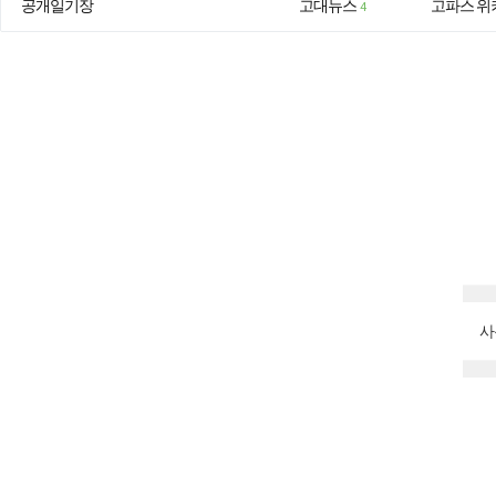
공개일기장
고대뉴스
고파스 위
4
사