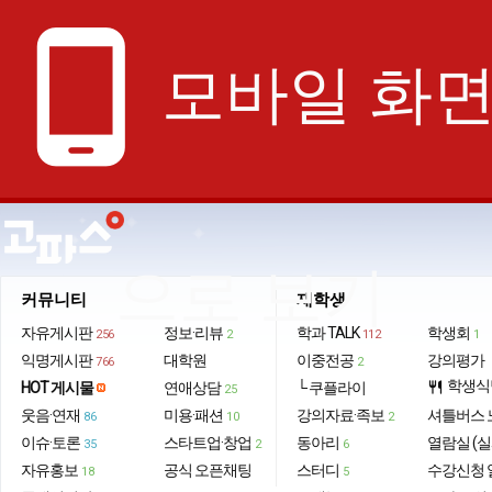
phone_android
모바일 화
으로 보기
커뮤니티
재학생
자유게시판
정보·리뷰
학과 TALK
학생회
256
2
112
1
익명게시판
대학원
이중전공
강의평가
766
2
학생식
HOT 게시물
연애상담
└ 쿠플라이
restaurant
25
웃음·연재
미용·패션
강의자료·족보
셔틀버스 
86
10
2
이슈·토론
스타트업·창업
동아리
열람실 (실
35
2
6
자유홍보
공식 오픈채팅
스터디
수강신청 
18
5