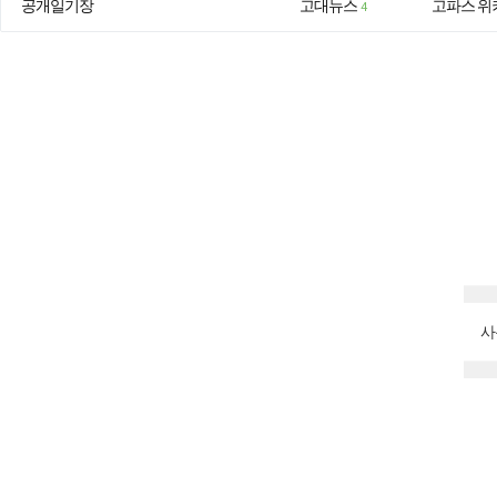
공개일기장
고대뉴스
고파스 위
4
사