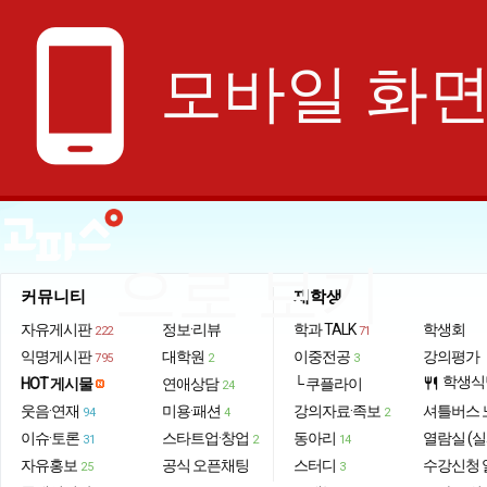
phone_android
모바일 화
으로 보기
커뮤니티
재학생
자유게시판
정보·리뷰
학과 TALK
학생회
222
71
익명게시판
대학원
이중전공
강의평가
795
2
3
학생식
HOT 게시물
연애상담
└ 쿠플라이
restaurant
24
웃음·연재
미용·패션
강의자료·족보
셔틀버스 
94
4
2
이슈·토론
스타트업·창업
동아리
열람실 (실
31
2
14
자유홍보
공식 오픈채팅
스터디
수강신청 
25
3