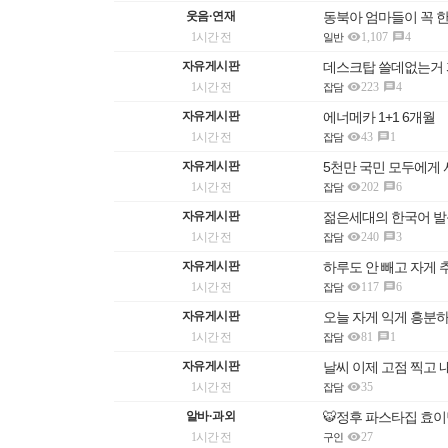
웃음·연재
동북아 엄마들이 꼭 

1시간 전
1,107
4

일반
자유게시판
데스크탑 쓸데없는거 

1시간 전
223
4

잡담
자유게시판
에너메카 1+1 6개월

1시간 전
43
1

잡담
자유게시판
5천만 국민 모두에게 

1시간 전
202
6

잡담
자유게시판
젊은세대의 한국어 발

1시간 전
240
3

잡담
자유게시판
하루도 안 빼고 자게

1시간 전
117
6

잡담
자유게시판
오늘 자게 익게 흥분

1시간 전
81
1

잡담
자유게시판
날씨 이제 고점 찍고

1시간 전
35
잡담
알바·과외
🐯정후 파스타집 효

1시간 전
27
구인