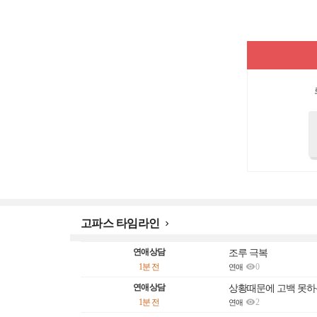
고파스 타임라인

연애상담
조루 극복

1분 전
0
연애
연애상담
상황때문에 고백 못하

1분 전
2
연애