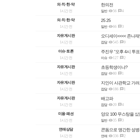
의·치·한·약
한의전

1시간 전
56
4

일반
의·치·한·약
25 25

1시간 전
66
3

일반
자유게시판
오디세이<<<< 존나재

1시간 전
545
9

잡담
이슈·토론
주진우 “오후 4시 투표

1시간 전
127
2

이슈
자유게시판
초등학생이냐?

1시간 전
80
1

잡담
자유게시판
지인이 사관학교 가려

1시간 전
186
1

잡담
자유게시판
배고파

1시간 전
20
4

잡담
미용·패션
양모 100 무스탕을 

1시간 전
35
3

일반
연애상담
콘돔으로 앵간한 성병은

1시간 전
336
2

연애