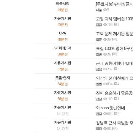
벼룩시장
[무료나눔] 슈퍼싱글 매

44분 전
5
나눔
자유게시판
고펑 각하 멤버쉽 10

45분 전
106
3

잡담
CPA
고회 문제 제시문 질

48분 전
39
1

질문
의·치·한·약
표점 130초 영어 5

50분 전
36
1

일반
자유게시판
근데 종찬이형이 40대

52분 전
237
5

잡담
웃음·연재
연상의 전 여친에게 

54분 전
834
4

일반
자유게시판
진짜 혼술하기 좋은곳

56분 전
189
1

잡담
자유게시판
와 suno 장난없네

1시간 전
604
4

잡담
자유게시판
강남역 근처 족발집 

1시간 전
88
5

잡담