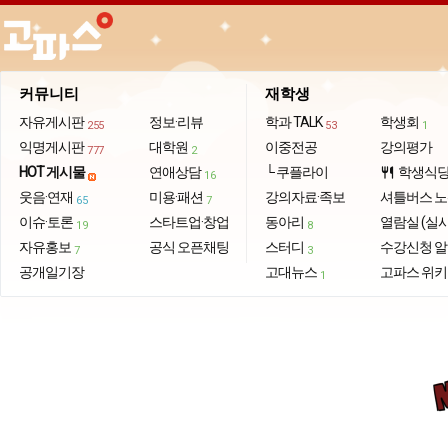
커뮤니티
재학생
자유게시판
정보·리뷰
학과 TALK
학생회
255
53
1
익명게시판
대학원
이중전공
강의평가
777
2
HOT 게시물
연애상담
└ 쿠플라이
학생식
restaurant
16
웃음·연재
미용·패션
강의자료·족보
셔틀버스 
65
7
이슈·토론
스타트업·창업
동아리
열람실 (실
19
8
자유홍보
공식 오픈채팅
스터디
수강신청 
7
3
공개일기장
고대뉴스
고파스 위키
1