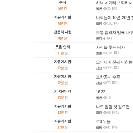
주식
하닉 네거티브 찌라시

5분 전
35
1

일반
자유게시판
너희들이 10년, 20년

6분 전
102
7

잡담
전문직 시험
보통 합격자 발표 나고

9분 전
1
변리사
웃음·연재
자신을 찾는 남자

11분 전
191
1

일반
자유게시판
오디세이 진짜 미친놈

12분 전
298
7

잡담
자유게시판
포항공대 수준

12분 전
73
3

잡담
의·치·한·약
16 22

13분 전
18
일반
자유게시판
나로 말할 것 같으면

13분 전
69
12

잡담
자유게시판
로3 무물

17분 전
87
9

잡담