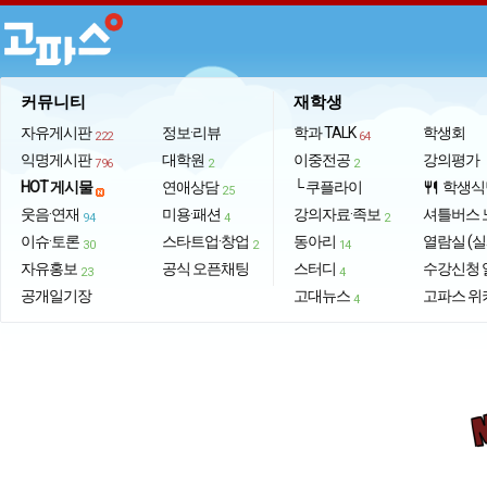
커뮤니티
재학생
자유게시판
정보·리뷰
학과 TALK
학생회
222
64
익명게시판
대학원
이중전공
강의평가
796
2
2
HOT 게시물
연애상담
└ 쿠플라이
학생식
restaurant
25
웃음·연재
미용·패션
강의자료·족보
셔틀버스 
94
4
2
이슈·토론
스타트업·창업
동아리
열람실 (실
30
2
14
자유홍보
공식 오픈채팅
스터디
수강신청 
23
4
공개일기장
고대뉴스
고파스 위
4