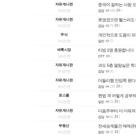
자유게시판
중국어 잘하는 사람 

1시간 전
100
5

잡담
자유게시판
못생겼으면 헬스라도

1시간 전
78
3

잡담
주식
개인적으로 도움이 되었던 투자

1시간 전
55
일반
벼룩시장
티빙 1명 충원합니다

1시간 전
1
OTT
자유게시판
과도 5층 열람실은 

1시간 전
30
잡담
자유게시판
더들리햄 안암쪽 왔

1시간 전
239
3

잡담
로스쿨
현법 객 어떻게 공부

1시간 전
78
1

일반
자유게시판
다음주부터 더 더워져

1시간 전
66
1

잡담
부동산
전세승계물건 매매관

1시간 전
38
2

일반