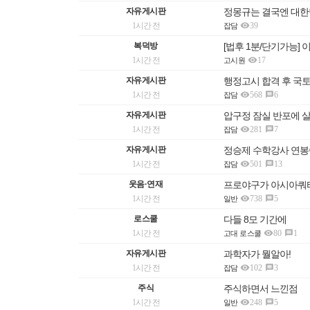
자유게시판
정몽규는 결국엔 대한

1시간 전
39
잡담
복덕방
[법후 1분/단기가능] 

1시간 전
17
고시원
자유게시판
행정고시 합격 후 국토

1시간 전
568
6

잡담
자유게시판
압구정 잠실 반포에 

1시간 전
281
7

잡담
자유게시판
정승제 수학강사 연봉

1시간 전
501
13

잡담
웃음·연재
프로야구가 아시아쿼터

1시간 전
738
5

일반
로스쿨
다들 8모 기간에

1시간 전
80
1

고대 로스쿨
자유게시판
과학자가 뭘알아!

1시간 전
102
3

잡담
주식
주식하면서 느낀점

1시간 전
248
5

일반