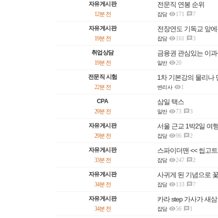
자유게시판
전문직 연봉 순위

12분 전
171
7

잡담
자유게시판
전장연도 기독교 앞에

19분 전
161
3

잡담
취업상담
금융권 관심있는 이과

19분 전
20
일반
전문직 시험
1차 기본강의 물리나 

22분 전
1
변리사
CPA
삼일 택스

29분 전
73
3

일반
자유게시판
서울 근교 1박2일 여

29분 전
96
2

잡담
자유게시판
스파이더맨 << 씹고트

33분 전
247
2

잡담
자유게시판
사귀게 된 기념으로 꽃

34분 전
133
7

잡담
자유게시판
카라 step 가사가 새

34분 전
56
1

잡담