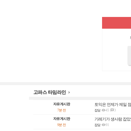
고파스 타임라인

자유게시판
토익은 언제가 제일 

7분 전
45
3

잡담
자유게시판
기레기가 생사람 잡

9분 전
91
잡담