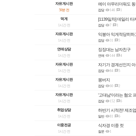
자유게시판
에이 아무리더워도 동

59분 전
146
1

잡담
덕게
[1139일차] 데일리 타

1시간 전
7
1

잡담
자유게시판
익붕아 익게적당히하

1시간 전
31
5

잡담
연애상담
징징대는 남자친구

1시간 전
144
4

연애
자유게시판
자기가 경계선인지 아

1시간 전
84
5

잡담
자유게시판
몽버지

1시간 전
60
2

잡담
자유게시판
'고대남'이라는 혐오

1시간 전
152
6

잡담
취업상담
하반기 시적전! 제조업

1시간 전
81
6

일반
이중전공
식자경 이중 컷

1시간 전
1
질문