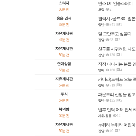
스터디
민소 DT 인증스터디

36분 전
2
모집
웃음·연재
갤럭시 z폴드8이 일본

38분 전
341
1

일반
자유게시판
일 그만두고 싶을때

44분 전
63
2

잡담
자유게시판
친구를 사귀려면 나도

50분 전
130
1

잡담
연애상담
직장 다니시는 분들 

55분 전
160
4

연애
자유게시판
카더라)트럼프 오늘 

57분 전
719
9

잡담
주식
파운드리 산업을 믿고

57분 전
135
5

일반
복덕방
법후 언덕 어래 전세 65

59분 전
12
자취/원룸
자유게시판
누워라 누워라 어린

59분 전
40
2

잡담