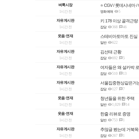
벼룩시장
⭐️ CGV / 롯데시네마

1시간 전
5
영화예매
자유게시판
키 178 이상 골격근량

1시간 전
368
46

잡담
웃음·연재
스테비아토마토 진실

1시간 전
622
일반
자유게시판
김선태 근황

1시간 전
692
5

잡담
자유게시판
여자들은 왜 설카박 로

1시간 전
510
13

잡담
자유게시판
서울집중현상같은거는 

1시간 전
127
7

잡담
웃음·연재
청년들을 위한 주택

1시간 전
1,029
14

일반
웃음·연재
한줄 리뷰로 증명

1시간 전
753
1

일반
자유게시판
추많글 봤는데 거북목

1시간 전
267
1

잡담