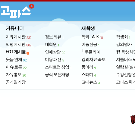
커뮤니티
재학생
자유게시판
정보·리뷰
학과 TALK
학생회
239
1
48
1
익명게시판
대학원
이중전공
강의평가
809
1
1
HOT 게시물
연애상담
└ 쿠플라이
학생식
restaurant
20
웃음·연재
미용·패션
강의자료·족보
셔틀버스 
92
5
이슈·토론
스타트업·창업
동아리
열람실 (실
22
1
9
자유홍보
공식 오픈채팅
스터디
수강신청 
20
4
공개일기장
고대뉴스
고파스 위
3