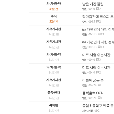
의·치·한·약
남은 기간 꿀팁

58분 전
39
2

일반
주식
장마감전에 코스피 조

59분 전
85
2

주식
자유게시판
isa 개편안에 대한 

1시간 전
613
13

잡담
자유게시판
isa 개편안에 대한 

1시간 전
613
13

잡담
의·치·한·약
미트 시험 쉬는시간

1시간 전
40
2

일반
의·치·한·약
미트 시험 쉬는시간

1시간 전
40
2

일반
자유게시판
이틀째 굶는 중

1시간 전
224
5

잡담
웃음·연재
울컥울컥 OCN

1시간 전
821
1

일반
복덕방
종암초등학교 뒤쪽 풀옵션

1시간 전
2
자취/원룸