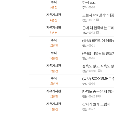
주식
하닉 adr..

2분 전
10
주식
자유게시판
오늘자 sbs 앵커: 

4분 전
87
1

잡담
자유게시판
근데 왜 한국에는 프

5분 전
33
1

잡담
주식
(속보) 팔란티어 테

10분 전
21
일반
주식
(속보) 네덜란드 반도

12분 전
16
일반
자유게시판
성욕도 없고 식욕도 

15분 전
191
4

잡담
주식
(속보) SOXX SMH

15분 전
10
주식
자유게시판
카지노 중독은 왜 되

16분 전
92
9

잡담
자유게시판
갑자기 호게 그립네

16분 전
27
잡담