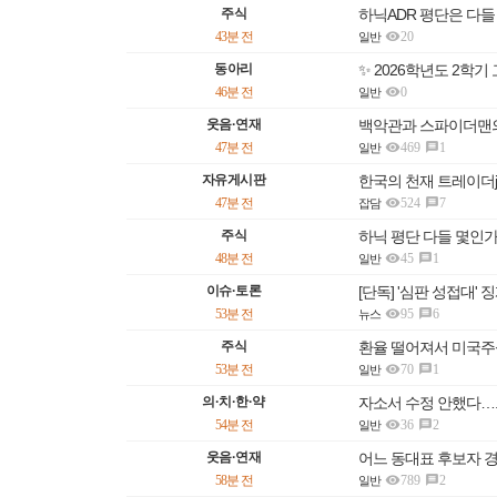
주식
하닉ADR 평단은 다들

43분 전
20
일반
동아리
✨ 2026학년도 2

46분 전
0
일반
웃음·연재
백악관과 스파이더맨

47분 전
469
1

일반
자유게시판
한국의 천재 트레이더j

47분 전
524
7

잡담
주식
하닉 평단 다들 몇인가

48분 전
45
1

일반
이슈·토론
[단독] '심판 성접대'

53분 전
95
6

뉴스
주식
환율 떨어져서 미국주

53분 전
70
1

일반
의·치·한·약
자소서 수정 안했다…

54분 전
36
2

일반
웃음·연재
어느 동대표 후보자 

58분 전
789
2

일반