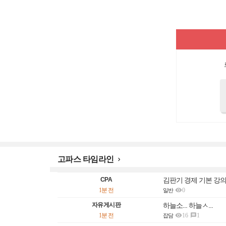
고파스 타임라인

CPA
김판기 경제 기본 강

1분 전
0
일반
자유게시판
하늘소... 하늘ㅅ...

1분 전
16
1

잡담