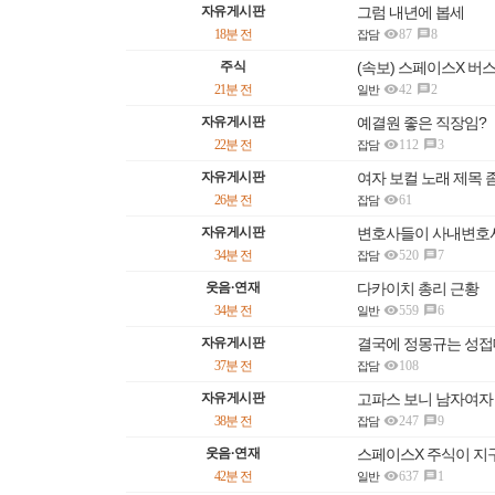
자유게시판
그럼 내년에 봅세

18분 전
87
8

잡담
주식
(속보) 스페이스X 버스

21분 전
42
2

일반
자유게시판
예결원 좋은 직장임?

22분 전
112
3

잡담
자유게시판
여자 보컬 노래 제목 

26분 전
61
잡담
자유게시판
변호사들이 사내변호사

34분 전
520
7

잡담
웃음·연재
다카이치 총리 근황

34분 전
559
6

일반
자유게시판
결국에 정몽규는 성접

37분 전
108
잡담
자유게시판
고파스 보니 남자여자

38분 전
247
9

잡담
웃음·연재
스페이스X 주식이 지

42분 전
637
1

일반