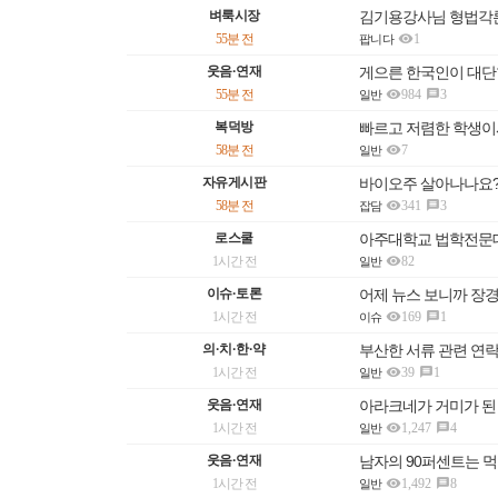
벼룩시장
김기용강사님 형법각

55분 전
1
팝니다
웃음·연재
게으른 한국인이 대단

55분 전
984
3

일반
복덕방
빠르고 저렴한 학생이사 고

58분 전
7
일반
자유게시판
바이오주 살아나나요

58분 전
341
3

잡담
로스쿨
아주대학교 법학전문대학

1시간 전
82
일반
이슈·토론
어제 뉴스 보니까 장

1시간 전
169
1

이슈
의·치·한·약
부산한 서류 관련 연락

1시간 전
39
1

일반
웃음·연재
아라크네가 거미가 된

1시간 전
1,247
4

일반
웃음·연재
남자의 90퍼센트는 먹

1시간 전
1,492
8

일반