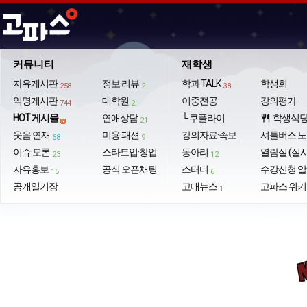
커뮤니티
재학생
자유게시판
정보·리뷰
학과 TALK
학생회
258
2
38
익명게시판
대학원
이중전공
강의평가
744
2
HOT 게시물
연애상담
└ 쿠플라이
학생식
restaurant
21
웃음·연재
미용·패션
강의자료·족보
셔틀버스 
68
9
이슈·토론
스타트업·창업
동아리
열람실 (실
23
12
자유홍보
공식 오픈채팅
스터디
수강신청 
15
6
공개일기장
고대뉴스
고파스 위키
1