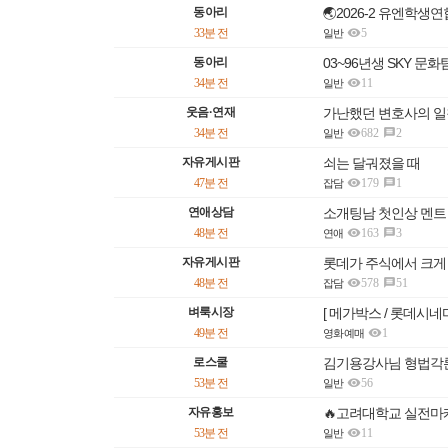
동아리
🌏2026-2 유엔학생연

33분 전
5
일반
동아리
03~96년생 SKY 문화

34분 전
11
일반
웃음·연재
가난했던 변호사의 일

34분 전
682
2

일반
자유게시판
쇠는 달궈졌을 때

47분 전
179
1

잡담
연애상담
소개팅남 첫인상 멘트

48분 전
163
3

연애
자유게시판
롯데가 주식에서 크게

48분 전
578
51

잡담
벼룩시장
[ 메가박스 / 롯데시네마

49분 전
1
영화예매
로스쿨
김기용강사님 형법각론

53분 전
56
일반
자유홍보
🔥고려대학교 실전마케

53분 전
11
일반