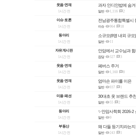
웃음·연재
과자 인디안밥에 숨겨

1시간 전
1,116
2

일반
이슈·토론
전남광주통합특별시 

1시간 전
964
18

이슈
동아리
소규모(8명 내외 규모

1시간 전
11
일반
자유게시판
안암에서 교수님과 함

1시간 전
327
3

잡담
웃음·연재
폐버스 주거

1시간 전
1,160
8

일반
웃음·연재
엄마손 파이를 이은

1시간 전
937
1

일반
미용·패션
30대초 옷 브랜드 

1시간 전
55
2

일반
동아리
✨안암사학회 2026-2

1시간 전
9
일반
부동산
왜 다들 등기치라는지

1시간 전
243
1

일반