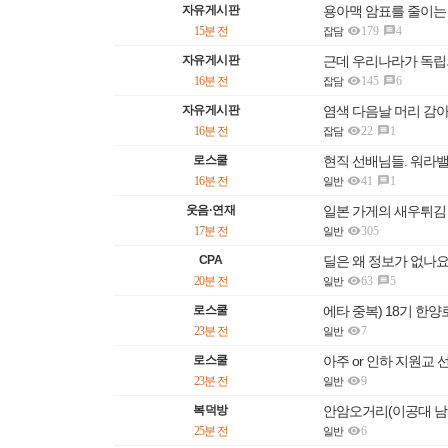
자유게시판
용아맥 암표를 줄이는 

15분 전
179
4

잡담
자유게시판
근데 우리나라가 독립

16분 전
145
6

잡담
자유게시판
염색 다음날 머리 감

16분 전
22
1

잡담
로스쿨
현직 선배님들. 워라

16분 전
41
1

일반
웃음·연재
일본 가게의 새우튀김

17분 전
305
일반
CPA
딜은 왜 정보가 없나요.

20분 전
63
5

일반
로스쿨
에타 중복) 18기 한

23분 전
7
일반
로스쿨
아주 or 인하 지원교 

23분 전
9
일반
복덕방

25분 전
6
일반