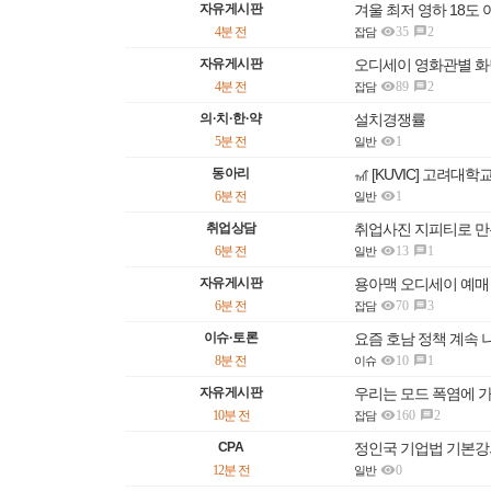
자유게시판
겨울 최저 영하 18도 

4분 전
35
2

잡담
자유게시판
오디세이 영화관별 화

4분 전
89
2

잡담
의·치·한·약
설치경쟁률

5분 전
1
일반
동아리
🎢 [KUVIC] 고려대

6분 전
1
일반
취업상담
취업사진 지피티로 만

6분 전
13
1

일반
자유게시판
용아맥 오디세이 예매

6분 전
70
3

잡담
이슈·토론
요즘 호남 정책 계속

8분 전
10
1

이슈
자유게시판
우리는 모드 폭염에 

10분 전
160
2

잡담
CPA
정인국 기업법 기본강

12분 전
0
일반