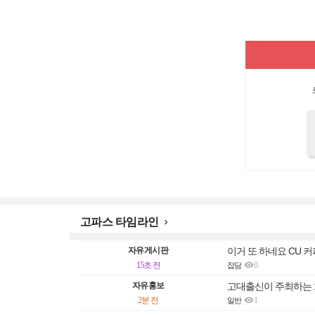
고파스 타임라인

자유게시판
이거 또 하네요 CU 커

15초 전
0
잡담
자유홍보
고대출신이 주최하는 1

2분 전
1
일반