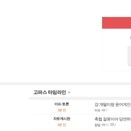
고파스 타임라인

이슈·토론
걍 개딸이랑 윤어게인

3분 전
3
이슈
자유게시판
축협 잘못이야 당연하

4분 전
62
4

잡담