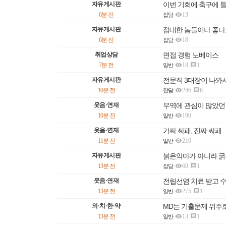
자유게시판
이번 기회에 축구에 

6분 전
13
잡담
자유게시판
접대한 놈들이나 좋다

6분 전
18
잡담
취업상담
면접 경험 노베이스

7분 전
18
1

일반
자유게시판
전문직 3대장이 나와

10분 전
246
6

잡담
웃음·연재
무역에 관심이 많았던

10분 전
190
일반
웃음·연재
가짜 싸패, 진짜 싸패

11분 전
210
일반
자유게시판
붉은악마가 아니라 

13분 전
69
1

잡담
웃음·연재
전립선염 치료 받고 

13분 전
275
1

일반
의·치·한·약
MD는 기출문제 위주로

13분 전
13
1

일반