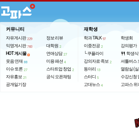
커뮤니티
재학생
자유게시판
정보·리뷰
학과 TALK
학생회
229
97
익명게시판
대학원
이중전공
강의평가
783
2
2
HOT 게시물
연애상담
└ 쿠플라이
학생식
restaurant
27
웃음·연재
미용·패션
강의자료·족보
셔틀버스 
88
4
2
이슈·토론
스타트업·창업
동아리
열람실 (실
27
2
13
자유홍보
공식 오픈채팅
스터디
수강신청 
21
5
공개일기장
고대뉴스
고파스 위
4