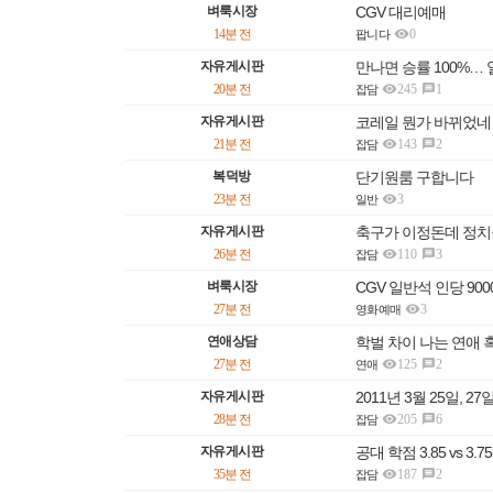
벼룩시장
CGV 대리예매

14분 전
0
팝니다
자유게시판
만나면 승률 100%… 

20분 전
245
1

잡담
자유게시판
코레일 뭔가 바뀌었네

21분 전
143
2

잡담
복덕방
단기원룸 구합니다

23분 전
3
일반
자유게시판
축구가 이정돈데 정치

26분 전
110
3

잡담
벼룩시장
CGV 일반석 인당 9

27분 전
3
영화예매
연애상담
학벌 차이 나는 연애 

27분 전
125
2

연애
자유게시판
2011년 3월 25일, 

28분 전
205
6

잡담
자유게시판
공대 학점 3.85 vs 3.

35분 전
187
2

잡담