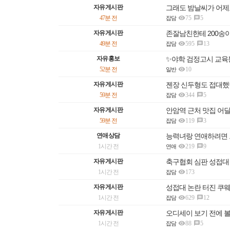
자유게시판
그래도 밤날씨가 어제

47분 전
75
5

잡담
자유게시판
존잘남친한테 200송

49분 전
595
13

잡담
자유홍보
✨야학 검정고시 교육

52분 전
10
일반
자유게시판
젠장 신두형도 접대했

59분 전
344
5

잡담
자유게시판
안암역 근처 맛집 어

59분 전
119
3

잡담
연애상담
능력녀랑 연애하려면 

1시간 전
219
9

연애
자유게시판
축구협회 심판 성접대

1시간 전
173
잡담
자유게시판
성접대 논란 터진 쿠

1시간 전
629
12

잡담
자유게시판
오디세이 보기 전에 볼

1시간 전
88
5

잡담