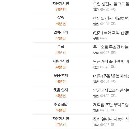
자유게시판
축협 성접대 말고도 

38분 전
489
5

잡담
CPA
여의도 감사 비교하면

40분 전
108
3

일반
알바·과외
(단기) 국어 과외 선생

42분 전
49
구인
주식
주식으로 무조건 버는

42분 전
227
5

주식
자유게시판
당근거래 끝나면 방 

43분 전
142
2

잡담
웃음·연재
(자작) [3일차] 봄이라는

44분 전
184
5

일반
웃음·연재
양궁에서 150점 만점에

45분 전
802
3

일반
취업상담
저학점 조언 부탁드립니

46분 전
106
3

일반
자유게시판
진짜 얼마나 저능아 

47분 전
307
1

잡담