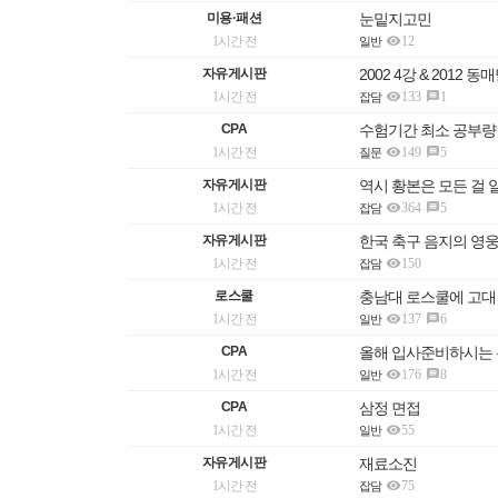
미용·패션
눈밑지고민

1시간 전
12
일반
자유게시판
2002 4강 & 2012 동

1시간 전
133
1

잡담
CPA
수험기간 최소 공부량

1시간 전
149
5

질문
자유게시판
역시 황본은 모든 걸 

1시간 전
364
5

잡담
자유게시판
한국 축구 음지의 영

1시간 전
150
잡담
로스쿨
충남대 로스쿨에 고대

1시간 전
137
6

일반
CPA
올해 입사준비하시는 

1시간 전
176
8

일반
CPA
삼정 면접

1시간 전
55
일반
자유게시판
재료소진

1시간 전
75
잡담