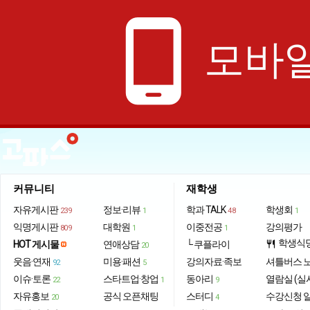
phone_android
모바일
커뮤니티
재학생
자유게시판
정보·리뷰
학과 TALK
학생회
239
1
48
1
익명게시판
대학원
이중전공
강의평가
809
1
1
학생식
HOT 게시물
연애상담
└ 쿠플라이
restaurant
20
웃음·연재
미용·패션
강의자료·족보
셔틀버스 
92
5
이슈·토론
스타트업·창업
동아리
열람실 (실
22
1
9
자유홍보
공식 오픈채팅
스터디
수강신청 
20
4