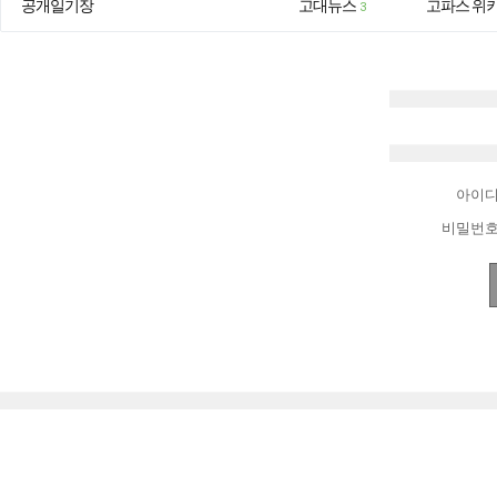
공개일기장
고대뉴스
고파스 위
3
아이
비밀번