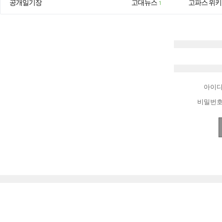
공개일기장
고대뉴스
고파스 위키
1
아이
비밀번