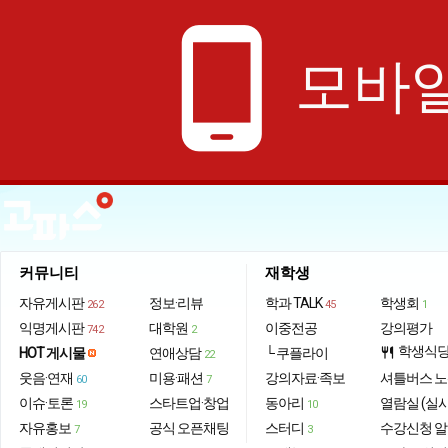
phone_android
모바일
커뮤니티
재학생
자유게시판
정보·리뷰
학과 TALK
학생회
262
45
1
익명게시판
대학원
이중전공
강의평가
742
2
학생식
HOT 게시물
연애상담
└ 쿠플라이
restaurant
22
웃음·연재
미용·패션
강의자료·족보
셔틀버스 
60
7
이슈·토론
스타트업·창업
동아리
열람실 (실
19
10
자유홍보
공식 오픈채팅
스터디
수강신청 
7
3