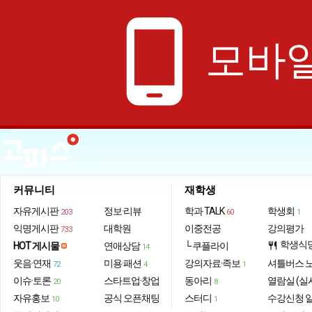
phone_android
모바일
커뮤니티
재학생
자유게시판
정보·리뷰
학과 TALK
학생회
203
60
1
익명게시판
대학원
이중전공
강의평가
733
학생식
HOT 게시물
연애상담
└ 쿠플라이
restaurant
14
웃음·연재
미용·패션
강의자료·족보
셔틀버스 
72
4
1
이슈·토론
스타트업·창업
동아리
열람실 (실
20
8
자유홍보
공식 오픈채팅
스터디
수강신청 
10
1