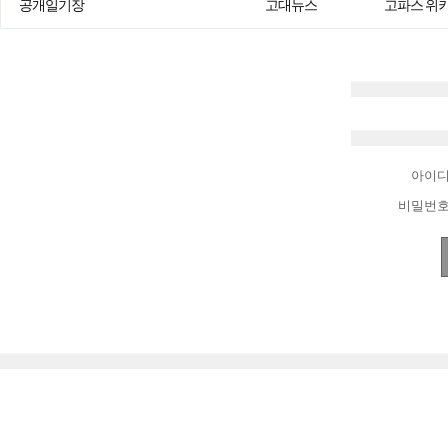
공개일기장
고대뉴스
고파스 위
아이
비밀번