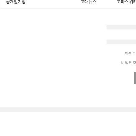
공개일기장
고대뉴스
고파스 위
아이
비밀번