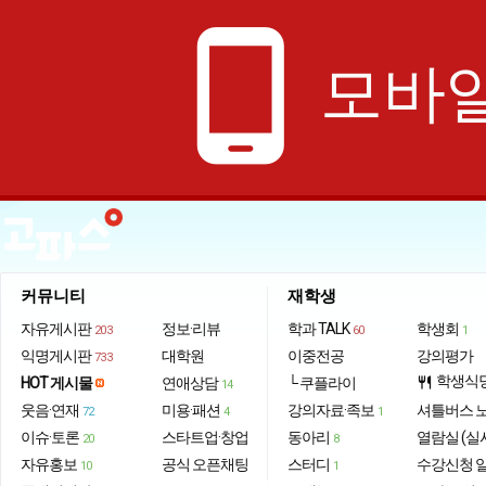
phone_android
모바일
커뮤니티
재학생
자유게시판
정보·리뷰
학과 TALK
학생회
203
60
1
익명게시판
대학원
이중전공
강의평가
733
학생식
HOT 게시물
연애상담
└ 쿠플라이
restaurant
14
웃음·연재
미용·패션
강의자료·족보
셔틀버스 
72
4
1
이슈·토론
스타트업·창업
동아리
열람실 (실
20
8
자유홍보
공식 오픈채팅
스터디
수강신청 
10
1