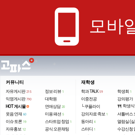
phone_android
모바일
커뮤니티
재학생
자유게시판
정보·리뷰
학과 TALK
학생회
215
1
59
1
익명게시판
대학원
이중전공
강의평가
790
학생식
HOT 게시물
연애상담
└ 쿠플라이
restaurant
20
웃음·연재
미용·패션
강의자료·족보
셔틀버스 
60
5
1
이슈·토론
스타트업·창업
동아리
열람실 (실
19
1
4
자유홍보
공식 오픈채팅
스터디
수강신청 
12
1