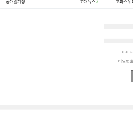
공개일기장
고대뉴스
고파스 위
3
아이
비밀번