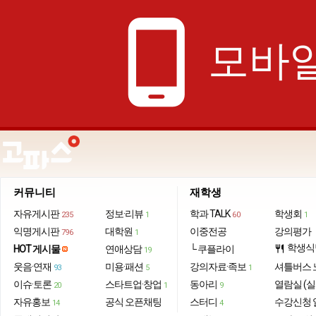
phone_android
모바일
커뮤니티
재학생
자유게시판
정보·리뷰
학과 TALK
학생회
235
1
60
1
익명게시판
대학원
이중전공
강의평가
796
1
학생식
HOT 게시물
연애상담
└ 쿠플라이
restaurant
19
웃음·연재
미용·패션
강의자료·족보
셔틀버스 
93
5
1
이슈·토론
스타트업·창업
동아리
열람실 (실
20
1
9
자유홍보
공식 오픈채팅
스터디
수강신청 
14
4