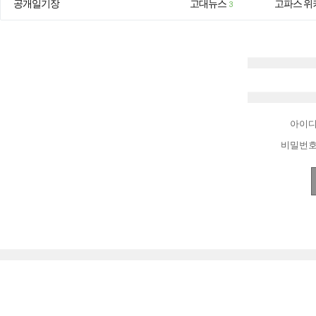
공개일기장
고대뉴스
고파스 위
3
아이
비밀번