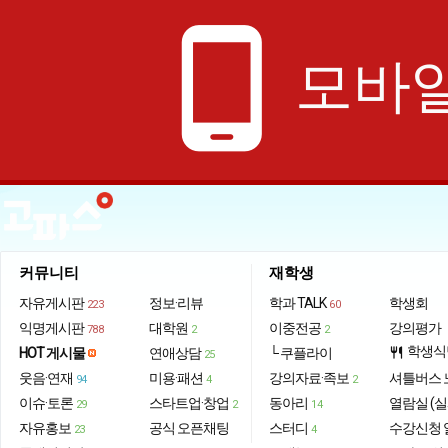
phone_android
모바일
커뮤니티
재학생
자유게시판
정보·리뷰
학과 TALK
학생회
223
60
익명게시판
대학원
이중전공
강의평가
788
2
2
학생식
HOT 게시물
연애상담
└ 쿠플라이
restaurant
25
웃음·연재
미용·패션
강의자료·족보
셔틀버스 
94
4
2
이슈·토론
스타트업·창업
동아리
열람실 (실
29
2
14
자유홍보
공식 오픈채팅
스터디
수강신청 
23
4