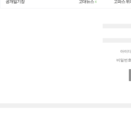
공개일기장
고대뉴스
고파스 위
4
아이
비밀번