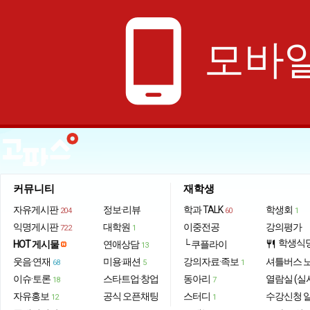
phone_android
모바일
커뮤니티
재학생
자유게시판
정보·리뷰
학과 TALK
학생회
204
60
1
익명게시판
대학원
이중전공
강의평가
722
1
학생식
HOT 게시물
연애상담
└ 쿠플라이
restaurant
13
웃음·연재
미용·패션
강의자료·족보
셔틀버스 
68
5
1
이슈·토론
스타트업·창업
동아리
열람실 (실
18
7
자유홍보
공식 오픈채팅
스터디
수강신청 
12
1