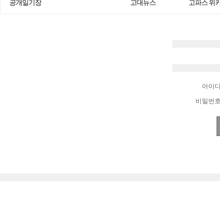
공개일기장
고대뉴스
고파스 위
아이
비밀번