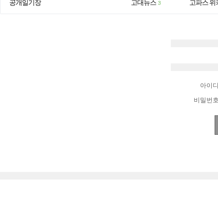
공개일기장
고대뉴스
고파스 위
3
아이
비밀번