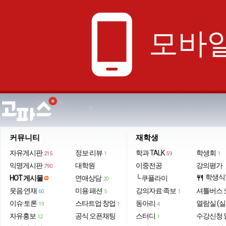
phone_android
모바일
커뮤니티
재학생
자유게시판
정보·리뷰
학과 TALK
학생회
215
1
59
1
익명게시판
대학원
이중전공
강의평가
790
학생식
HOT 게시물
연애상담
└ 쿠플라이
restaurant
20
웃음·연재
미용·패션
강의자료·족보
셔틀버스 
60
5
1
이슈·토론
스타트업·창업
동아리
열람실 (실
19
1
4
자유홍보
공식 오픈채팅
스터디
수강신청 
12
1