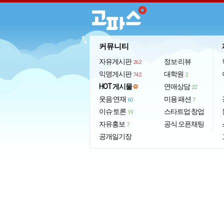
import_export
커뮤니티
자유게시판
정보·리뷰
262
익명게시판
대학원
742
2
HOT 게시물
연애상담
22
웃음·연재
미용·패션
60
7
이슈·토론
스타트업·창업
19
자유홍보
공식 오픈채팅
7
공개일기장