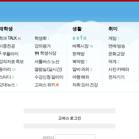
재학생
생활
취미
sofo
학과 TALK
학생회
게임
45
1
1
이중전공
강의평가
벼룩시장
연예·방송
18
학생식당
└ 쿠플라이
restaurant
헌책방
문화교양
강의자료·족보
셔틀버스 노선
복덕방
덕게
7
2
동아리
열람실 (실시간)
알바·과외
사진·카메라
10
2
스터디
수강신청 알리미
여행·해외
전자기기
3
고대뉴스
고파스 위키
자취·요리·건강
1
고파스 로그인
아이디