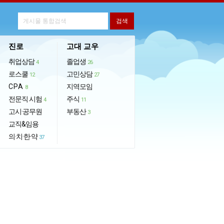
진로
고대 교우
취업상담
졸업생
4
26
로스쿨
고민상담
12
27
CPA
지역모임
8
전문직 시험
주식
4
11
고시·공무원
부동산
3
교직&임용
의·치·한·약
37