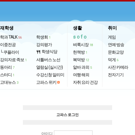
재학생
생활
취미
sofo
학과 TALK
학생회
게임
56
1
이중전공
강의평가
벼룩시장
연예·방송
18
학생식당
└ 쿠플라이
restaurant
헌책방
문화교양
1
강의자료·족보
셔틀버스 노선
복덕방
덕게
1
12
6
동아리
열람실 (실시간)
알바·과외
사진·카메라
7
5
스터디
수강신청 알리미
여행·해외
전자기기
1
고대뉴스
고파스 위키
자취·요리·건강
3
고파스 로그인
아이디