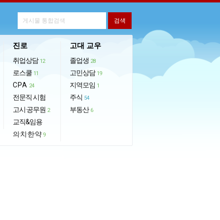
진로
고대 교우
취업상담
졸업생
12
28
로스쿨
고민상담
11
19
CPA
지역모임
24
1
전문직 시험
주식
54
고시·공무원
부동산
2
6
교직&임용
의·치·한·약
9