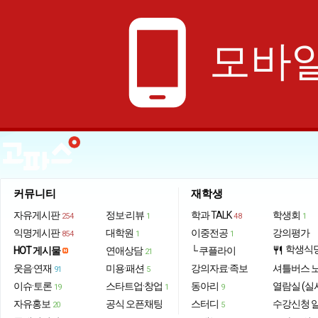
phone_android
모바일
커뮤니티
재학생
자유게시판
정보·리뷰
학과 TALK
학생회
254
1
48
1
익명게시판
대학원
이중전공
강의평가
854
1
1
학생식
HOT 게시물
연애상담
└ 쿠플라이
restaurant
21
웃음·연재
미용·패션
강의자료·족보
셔틀버스 
91
5
이슈·토론
스타트업·창업
동아리
열람실 (실
19
1
9
자유홍보
공식 오픈채팅
스터디
수강신청 
20
5