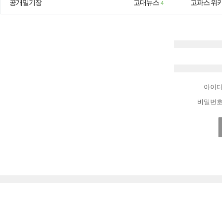
공개일기장
고대뉴스
고파스 위
4
아이
비밀번