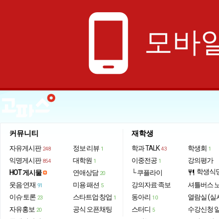
phone_android
모바일
커뮤니티
재학생
자유게시판
정보·리뷰
학과 TALK
학생회
248
1
43
1
익명게시판
대학원
이중전공
강의평가
854
1
1
학생식
HOT 게시물
연애상담
└ 쿠플라이
restaurant
20
웃음·연재
미용·패션
강의자료·족보
셔틀버스 
91
5
이슈·토론
스타트업·창업
동아리
열람실 (실
23
1
10
자유홍보
공식 오픈채팅
스터디
수강신청 
20
5