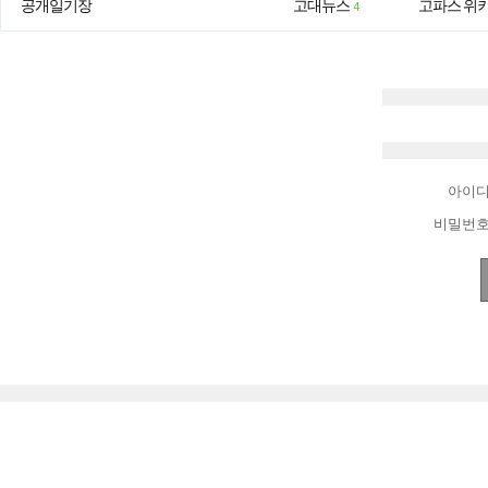
공개일기장
고대뉴스
고파스 위
4
아이
비밀번