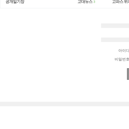
공개일기장
고대뉴스
고파스 위
3
아이
비밀번