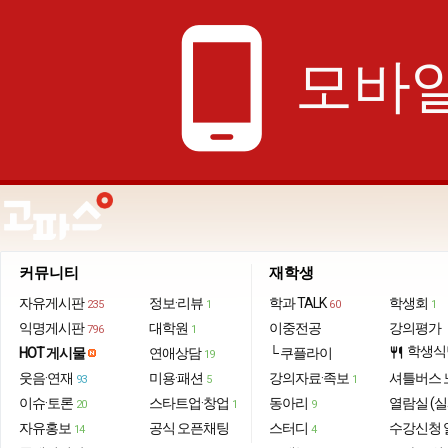
phone_android
모바일
커뮤니티
재학생
자유게시판
정보·리뷰
학과 TALK
학생회
235
1
60
1
익명게시판
대학원
이중전공
강의평가
796
1
학생식
HOT 게시물
연애상담
└ 쿠플라이
restaurant
19
웃음·연재
미용·패션
강의자료·족보
셔틀버스 
93
5
1
이슈·토론
스타트업·창업
동아리
열람실 (실
20
1
9
자유홍보
공식 오픈채팅
스터디
수강신청 
14
4