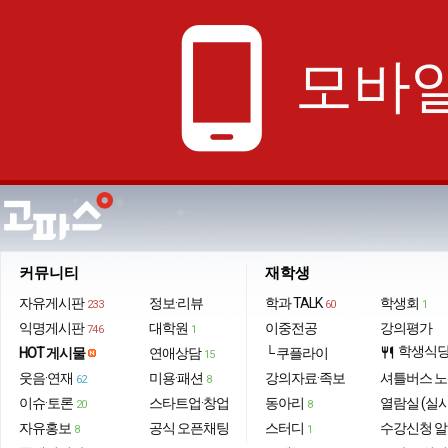
phone_android
모바일
커뮤니티
재학생
자유게시판
정보·리뷰
학과 TALK
학생회
233
60
1
익명게시판
대학원
이중전공
강의평가
746
1
학생식
HOT 게시물
연애상담
└ 쿠플라이
restaurant
15
웃음·연재
미용·패션
강의자료·족보
셔틀버스 
62
8
이슈·토론
스타트업·창업
동아리
열람실 (실
20
8
자유홍보
공식 오픈채팅
스터디
수강신청 
8
1