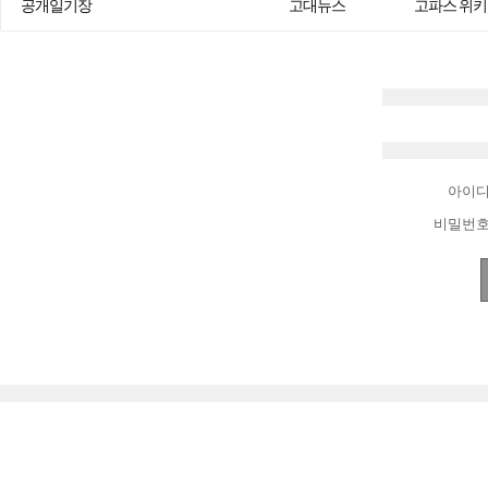
공개일기장
고대뉴스
고파스 위키
아이
비밀번